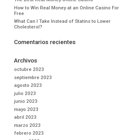
How to Win Real Money at an Online Casino For
Free
What Can I Take Instead of Statins to Lower
Cholesterol?
Comentarios recientes
Archivos
octubre 2023
septiembre 2023
agosto 2023
julio 2023
junio 2023
mayo 2023
abril 2023
marzo 2023
febrero 2023