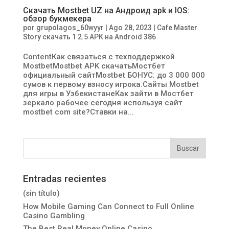
Скачать Mostbet UZ на Андроид apk и IOS:
обзор букмекера
por
grupolagos_60wyyr
|
Ago 28, 2023
|
Cafe Master
Story скачать 1 2.5 APK на Android 386
ContentКак связаться с техподдержкой
MostbetMostbet APK скачатьМостбет
официальный сайтMostbet БОНУС: до 3 000 000
сумов к первому взносу игрока.Сайты Mostbet
для игры в УзбекистанеКак зайти в Мостбет
зеркало рабочее сегодня используя сайт
mostbet com site?Ставки на...
Entradas recientes
(sin título)
How Mobile Gaming Can Connect to Full Online
Casino Gambling
The Best Real Money Online Casino