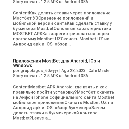
Story скачать 1 2.5 APK на Android 386
ContentКак делать ставки через приложение
Мостбет УЗСравнение приложений и
мобильной версии сайтаКак сделать ставку у
букмекера MostbetОсновные характеристики
MOSTBET APKКак зарегистрироваться через
программу Mostbet UZСкачать Mostbet UZ на
Андроид apk и IOS: обзор...
Приложения MostBet для Android, IOs и
Windows
por
grupolagos_60wyyr
|
Ago 28, 2023
|
Cafe Master
Story скачать 1 2.5 APK на Android 386
ContentMostbet APK Android: где взять и как
правильно пройти установку?Мостбет скачать
на Айфон Iphone cофициального сайта Mostbet
мобильное приложениеСкачать Mostbet UZ на
Андроид apk и IOS: обзор букмекераЗачем
делать ставки в букмекерской конторе
Mostbet?Leave a...