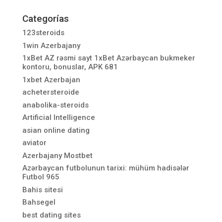
Categorías
123steroids
1win Azerbajany
1xBet AZ rəsmi sayt 1xBet Azərbaycan bukmeker
kontoru, bonuslar, APK 681
1xbet Azerbajan
achetersteroide
anabolika-steroids
Artificial Intelligence
asian online dating
aviator
Azerbajany Mostbet
Azərbaycan futbolunun tarixi: mühüm hadisələr
Futbol 965
Bahis sitesi
Bahsegel
best dating sites