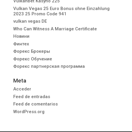
Vulkanbet Kasyno 225
Vulkan Vegas 25 Euro Bonus ohne Einzahlung
2023 25 Promo Code 941
vulkan vegas DE
Who Can Witness A Marriage Certificate
Новини
Финтех
Форекс Брокеры
Форекс Обучение
Форекс партнерская программа
Meta
Acceder
Feed de entradas
Feed de comentarios
WordPress.org