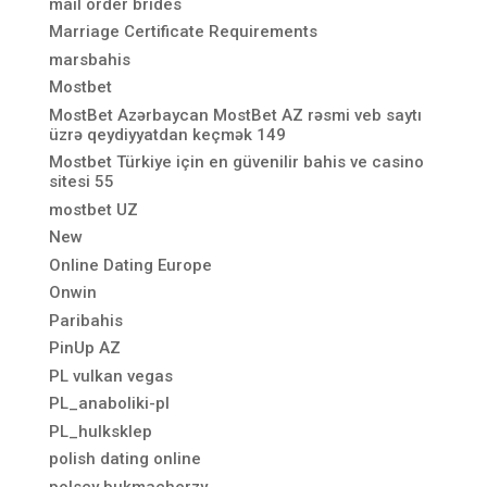
mail order brides
Marriage Certificate Requirements
marsbahis
Mostbet
MostBet Azərbaycan MostBet AZ rəsmi veb saytı
üzrə qeydiyyatdan keçmək 149
Mostbet Türkiye için en güvenilir bahis ve casino
sitesi 55
mostbet UZ
New
Online Dating Europe
Onwin
Paribahis
PinUp AZ
PL vulkan vegas
PL_anaboliki-pl
PL_hulksklep
polish dating online
polscy bukmacherzy