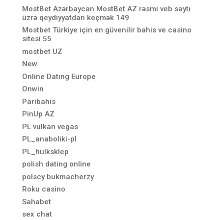
MostBet Azərbaycan MostBet AZ rəsmi veb saytı
üzrə qeydiyyatdan keçmək 149
Mostbet Türkiye için en güvenilir bahis ve casino
sitesi 55
mostbet UZ
New
Online Dating Europe
Onwin
Paribahis
PinUp AZ
PL vulkan vegas
PL_anaboliki-pl
PL_hulksklep
polish dating online
polscy bukmacherzy
Roku casino
Sahabet
sex chat