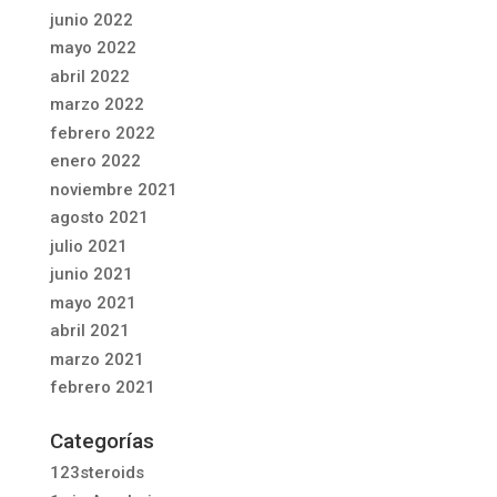
junio 2022
mayo 2022
abril 2022
marzo 2022
febrero 2022
enero 2022
noviembre 2021
agosto 2021
julio 2021
junio 2021
mayo 2021
abril 2021
marzo 2021
febrero 2021
Categorías
123steroids