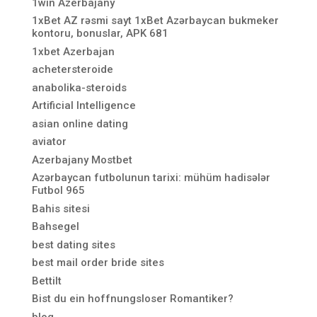
1win Azerbajany
1xBet AZ rəsmi sayt 1xBet Azərbaycan bukmeker
kontoru, bonuslar, APK 681
1xbet Azerbajan
achetersteroide
anabolika-steroids
Artificial Intelligence
asian online dating
aviator
Azerbajany Mostbet
Azərbaycan futbolunun tarixi: mühüm hadisələr
Futbol 965
Bahis sitesi
Bahsegel
best dating sites
best mail order bride sites
Bettilt
Bist du ein hoffnungsloser Romantiker?
blog