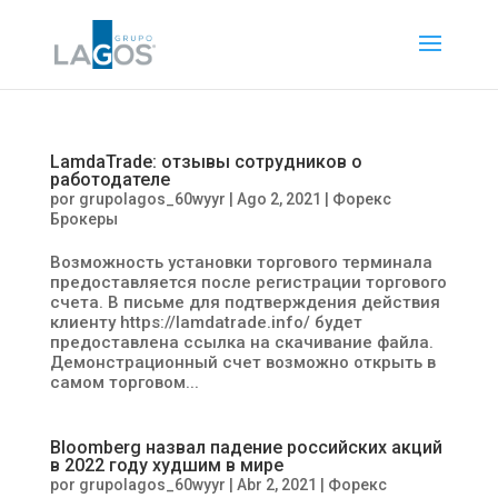
LamdaTrade: отзывы сотрудников о
работодателе
por
grupolagos_60wyyr
|
Ago 2, 2021
|
Форекс
Брокеры
Возможность установки торгового терминала
предоставляется после регистрации торгового
счета. В письме для подтверждения действия
клиенту https://lamdatrade.info/ будет
предоставлена ссылка на скачивание файла.
Демонстрационный счет возможно открыть в
самом торговом...
Bloomberg назвал падение российских акций
в 2022 году худшим в мире
por
grupolagos_60wyyr
|
Abr 2, 2021
|
Форекс