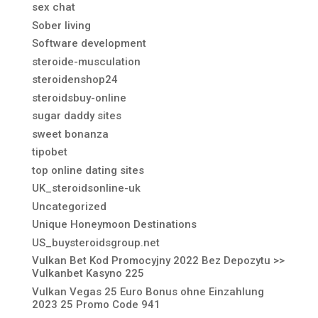
sex chat
Sober living
Software development
steroide-musculation
steroidenshop24
steroidsbuy-online
sugar daddy sites
sweet bonanza
tipobet
top online dating sites
UK_steroidsonline-uk
Uncategorized
Unique Honeymoon Destinations
US_buysteroidsgroup.net
Vulkan Bet Kod Promocyjny 2022 Bez Depozytu >>
Vulkanbet Kasyno 225
Vulkan Vegas 25 Euro Bonus ohne Einzahlung
2023 25 Promo Code 941