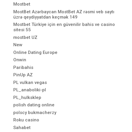
Mostbet
MostBet Azərbaycan MostBet AZ rəsmi veb saytı
üzrə qeydiyyatdan keçmək 149
Mostbet Türkiye için en güvenilir bahis ve casino
sitesi 55
mostbet UZ
New
Online Dating Europe
Onwin
Paribahis
PinUp AZ
PL vulkan vegas
PL_anaboliki-pl
PL_hulksklep
polish dating online
polscy bukmacherzy
Roku casino
Sahabet