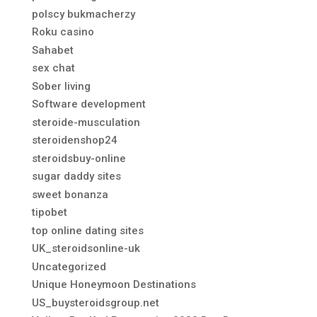
polscy bukmacherzy
Roku casino
Sahabet
sex chat
Sober living
Software development
steroide-musculation
steroidenshop24
steroidsbuy-online
sugar daddy sites
sweet bonanza
tipobet
top online dating sites
UK_steroidsonline-uk
Uncategorized
Unique Honeymoon Destinations
US_buysteroidsgroup.net