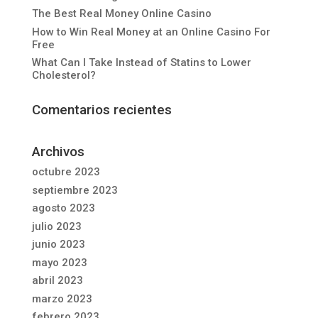
The Best Real Money Online Casino
How to Win Real Money at an Online Casino For
Free
What Can I Take Instead of Statins to Lower
Cholesterol?
Comentarios recientes
Archivos
octubre 2023
septiembre 2023
agosto 2023
julio 2023
junio 2023
mayo 2023
abril 2023
marzo 2023
febrero 2023