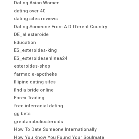
Dating Asian Women
dating over 40
dating sites reviews
Dating Someone From A Different Country
DE_allesteroide
Education
ES_esteroides-king
ES_esteroidesenlinea24
esteroides-shop
farmacie-apotheke
filipino dating sites
find a bride online
Forex Trading
free interracial dating
gg bets
greatanabolicsteroids
How To Date Someone Internationally
How You Know You Found Your Soulmate