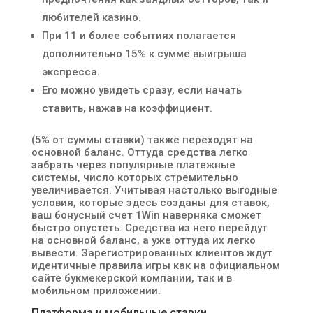
любителей казино.
При 11 и более событиях полагается
дополнительно 15% к сумме выигрыша
экспресса.
Его можно увидеть сразу, если начать
ставить, нажав на коэффициент.
(5% от суммы ставки) также переходят на
основной баланс. Оттуда средства легко
забрать через популярные платежные
системы, число которых стремительно
увеличивается. Учитывая настолько выгодные
условия, которые здесь созданы для ставок,
ваш бонусный счет 1Win наверняка сможет
быстро опустеть. Средства из него перейдут
на основной баланс, а уже оттуда их легко
вывести. Зарегистрированных клиентов ждут
идентичные правила игры как на официальном
сайте букмекерской компании, так и в
мобильном приложении.
Платформа и мобильные ставки