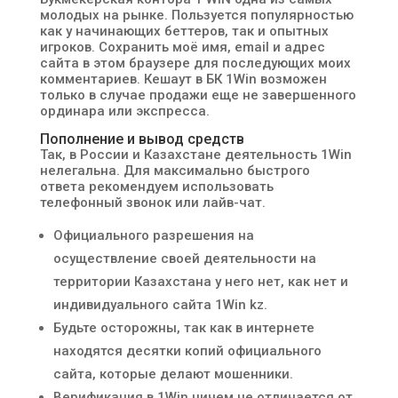
молодых на рынке. Пользуется популярностью
как у начинающих беттеров, так и опытных
игроков. Сохранить моё имя, email и адрес
сайта в этом браузере для последующих моих
комментариев. Кешаут в БК 1Win возможен
только в случае продажи еще не завершенного
ординара или экспресса.
Пополнение и вывод средств
Так, в России и Казахстане деятельность 1Win
нелегальна. Для максимально быстрого
ответа рекомендуем использовать
телефонный звонок или лайв-чат.
Официального разрешения на
осуществление своей деятельности на
территории Казахстана у него нет, как нет и
индивидуального сайта 1Win kz.
Будьте осторожны, так как в интернете
находятся десятки копий официального
сайта, которые делают мошенники.
Верификация в 1Win ничем не отличается от