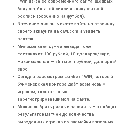
1Win из-за ее современного сайта, щедрых
бонусов, богатой линии и конкурентной
росписи (особенно на футбол).
В течение дня вы можете зайти на страницу
своего аккаунта на qiwi.com и увидеть
платеж.
Минимальная сумма вывода тоже
составляет 100 рублей, 10 долларов/евро,
максимальная — 75 тысяч рублей, долларов/
евро.
Сегодня рассмотрим фрибет 1WIN, который
букмекерская контора даёт всем новым
игрокам, только-только
зарегистрировавшимся на сайте.
Можно выбрать разные варианты – от общих
результатов матчей до количества
выведенных игроков со скамейки запасных.