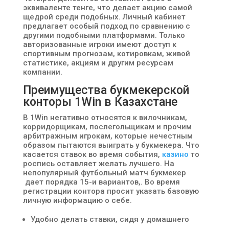
эквиваленте тенге, что делает акцию самой
щедрой среди подобных. Личный кабинет
предлагает особый подход по сравнению с
другими подобными платформами. Только
авторизованные игроки имеют доступ к
спортивным прогнозам, котировкам, живой
статистике, акциям и другим ресурсам
компании.
Преимущества букмекерской
конторы 1Win в Казахстане
В 1Win негативно относятся к вилочникам,
корридорщикам, послегольщикам и прочим
арбитражным игрокам, которые нечестным
образом пытаются выиграть у букмекера. Что
касается ставок во время события,
казино
то
роспись оставляет желать лучшего. На
непопулярный футбольный матч букмекер
дает порядка 15-и вариантов,. Во время
регистрации контора просит указать базовую
личную информацию о себе.
Удобно делать ставки, сидя у домашнего