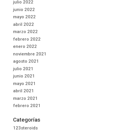
julio 2022
junio 2022
mayo 2022
abril 2022
marzo 2022
febrero 2022
enero 2022
noviembre 2021
agosto 2021
julio 2021
junio 2021
mayo 2021
abril 2021
marzo 2021
febrero 2021
Categorías
123steroids