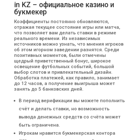
in KZ – официальное казино и
букмекер
Коэффициенты постоянно обновляются,
отражая текущее состояние игры или матча,
что позволяет вам делать ставки в режиме
реального времени. Из независимых
источников можно узнать, что мнения игроков
об этом игорном заведении разнятся. Среди
позитивных моментов, были отмечены
щедрый приветственный бонус, широкое
освещение футбольных событий, большой
выбор слотов и привлекательный дизайн.
Обработка платежей, как правило, занимает
до 12 часов, а получение выигрыша может
занять до 5 банковских дней.
В период верификации вы можете пополнить
счёт и делать ставки, но возможность
вывода денежных средств со счёта может
быть ограничена.
Игрокам нравится букмекерская контора