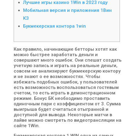
Лучшие игры казино 1Win в 2023 году
Мобильная версия и приложения 1Вин
КЗ
Букмекерская контора 1win
Как правило, начинающие бетторы хотят как
можно быстрее заработать деньги и
совершают много ошибок. Они спешат создать
учетную запись и играть на реальные деньги,
совсем не анализируют букмекерскую контору
и не знают о ее возможностях. Чтобы
избежать подобных ошибок, у пользователей
есть возможность воспользоваться гостевым
счетом, то есть играть в демонстрационном
режиме. Бонус БК необходимо проставить
одиночным пари с коэффициентом от 3. Сумма
выигрыша будет считаться отыгранной и
доступной для вывода. Некоторые матчи в
лайве можно смотреть по видеотрансляции на
сайте 1Win.
Букмекерская контора 1 WIN одна из самых