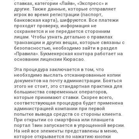
ставках, категории «Лайв», «Экспресс» и
другие. Также данные, которые отправляет
игрок во время регистрации (паспорт,
банковская карта), шифруются. Все платежи
проходят проверку, информация не
сохраняется и не передается сторонним
лицам. Чтобы узнать детально о правилах
транзакции и других вещах, которые связаны с
безопасностью, необходимо зайти в раздел
«Правила». Букмекерская контора работает на
основании лицензии Кюрасао.
Эта процедура заключается в том, что
необходимо выслать отсканированные копии
документов на почту администрации. Бояться
этого не стоит, это стандартная практика для
большинства современных операторов,
которые принимают ставки. Скорее всего,
соответствующая процедура будет применена
администрацией компании при первой
попытке вывода средств со стороны клиента.
При открытии со смартфона или планшета
портал 1вин запускается в упрощенной версии.
На ней все элементы представлены в меню,
которое открывается по нажатию кнопки