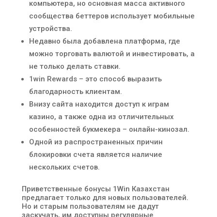
компьютера, но основная масса активного
сообщества беттеров использует мобильные
устройства.
Недавно была добавлена платформа, где
можно торговать валютой и инвестировать, а
не только делать ставки.
1win Rewards – это способ выразить
благодарность клиентам.
Внизу сайта находится доступ к играм
казино, а также одна из отличительных
особенностей букмекера – онлайн-кинозал.
Одной из распространенных причин
блокировки счета является наличие
нескольких счетов.
Приветственные бонусы 1Win Казахстан
предлагает только для новых пользователей.
Но и старым пользователям не дадут
заскучать, им доступны регулярные