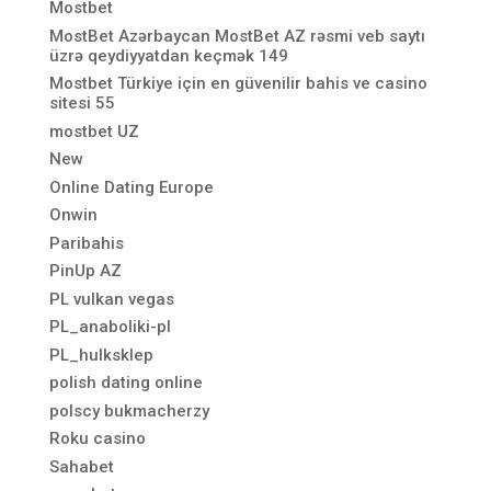
Mostbet
MostBet Azərbaycan MostBet AZ rəsmi veb saytı
üzrə qeydiyyatdan keçmək 149
Mostbet Türkiye için en güvenilir bahis ve casino
sitesi 55
mostbet UZ
New
Online Dating Europe
Onwin
Paribahis
PinUp AZ
PL vulkan vegas
PL_anaboliki-pl
PL_hulksklep
polish dating online
polscy bukmacherzy
Roku casino
Sahabet