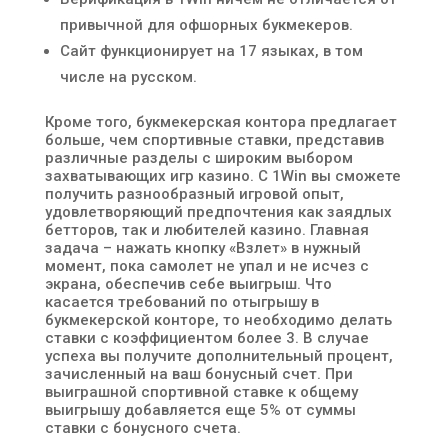
привычной для офшорных букмекеров.
Сайт функционирует на 17 языках, в том
числе на русском.
Кроме того, букмекерская контора предлагает
больше, чем спортивные ставки, представив
различные разделы с широким выбором
захватывающих игр казино. С 1Win вы сможете
получить разнообразный игровой опыт,
удовлетворяющий предпочтения как заядлых
бетторов, так и любителей казино. Главная
задача – нажать кнопку «Взлет» в нужный
момент, пока самолет не упал и не исчез с
экрана, обеспечив себе выигрыш. Что
касается требований по отыгрышу в
букмекерской конторе, то необходимо делать
ставки с коэффициентом более 3. В случае
успеха вы получите дополнительный процент,
зачисленный на ваш бонусный счет. При
выиграшной спортивной ставке к общему
выигрышу добавляется еще 5% от суммы
ставки с бонусного счета.