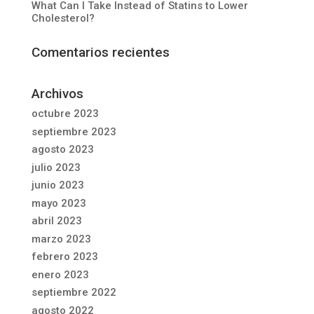
What Can I Take Instead of Statins to Lower
Cholesterol?
Comentarios recientes
Archivos
octubre 2023
septiembre 2023
agosto 2023
julio 2023
junio 2023
mayo 2023
abril 2023
marzo 2023
febrero 2023
enero 2023
septiembre 2022
agosto 2022