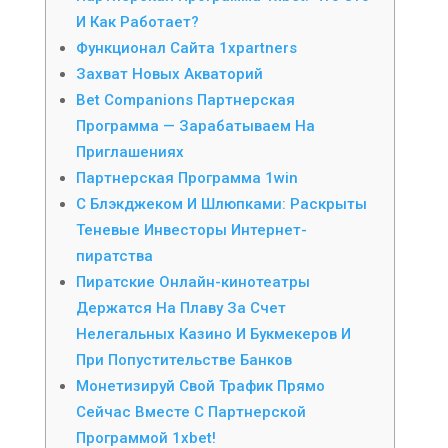
И Как Работает?
Функционал Сайта 1xpartners
Захват Новых Акваторий
Bet Companions Партнерская
Программа — Зарабатываем На
Приглашениях
Партнерская Программа 1win
С Блэкджеком И Шлюпками: Раскрыты
Теневые Инвесторы Интернет-
пиратства
Пиратские Онлайн-кинотеатры
Держатся На Плаву За Счет
Нелегальных Казино И Букмекеров И
При Попустительстве Банков
Монетизируй Свой Трафик Прямо
Сейчас Вместе С Партнерской
Программой 1xbet!