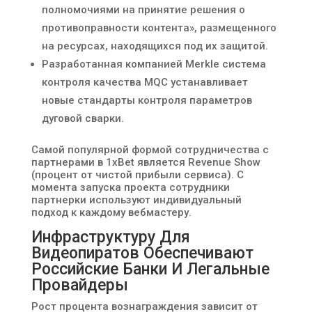
полномочиями на принятие решения о
противоправности контента», размещенного
на ресурсах, находящихся под их защитой.
Разработанная компанией Merkle система
контроля качества MQC устанавливает
новые стандарты контроля параметров
дуговой сварки.
Самой популярной формой сотрудничества с
партнерами в 1xBet является Revenue Show
(процент от чистой прибыли сервиса). С
момента запуска проекта сотрудники
партнерки используют индивидуальный
подход к каждому вебмастеру.
Инфраструктуру Для
Видеопиратов Обеспечивают
Российские Банки И Легальные
Провайдеры
Рост процента вознаграждения зависит от