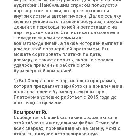
аудитории. Наибольшим спросом пользуются
партнерские ссылки, которые создаются
внутри системы автоматически. Далее ссылку
можно публиковать на своих ресурсах, получая
деньги за переходы по ней и регистрацию на
партнерском сайте. Статистика пользователя
– следите за комиссионными
вознаграждениями, а также историей выплат в
рамках этой партнерской программы. Вы
можете сортировать платежи по дате,
размеру, а также следить, сколько человек
удалось привлечь к работе с этой
букмекерской компанией.
1xBet Companions – партнерская программа,
которая предлагает заработок на привлечении
пользователей в букмекерскую контору.
Платформа успешно работает с 2015 года до
настоящего времени.
Компромат Ru
Сообщения об ошибках также сохраняются в
этой таблице и в отдельном файле. Отчет обо
всех сварках, произведенных за смену, можно
открыть, получив детализированную