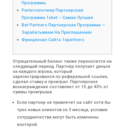
Программы
Parternsпочему Партнерская
Программа 1xbet – Самая Лучшая
Bet Partners Партнерская Программа —
Зарабатываем На Приглашениях
Функционал Сайта 1xpartners
Отрицательный баланс также переносится на
следующий период. Партнёр получает деньги
за каждого игрока, который
зарегистрировался по реферальной ссылке,
сделал ставку и проиграл. Партнёрское
вознаграждение составляет от 15 до 40% от
суммы проигрыша.
Если партнер не привлечет на сайт хотя бы
трех новых клиентов за 3 месяца, условия
сотрудничества могут быть изменены
конторой.