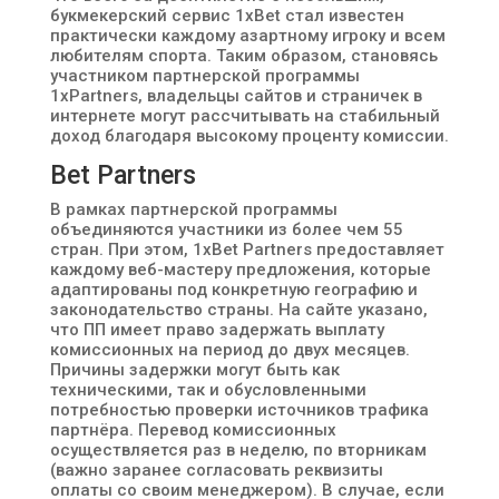
букмекерский сервис 1xBet стал известен
практически каждому азартному игроку и всем
любителям спорта. Таким образом, становясь
участником партнерской программы
1xPartners, владельцы сайтов и страничек в
интернете могут рассчитывать на стабильный
доход благодаря высокому проценту комиссии.
Bet Partners
В рамках партнерской программы
объединяются участники из более чем 55
стран. При этом, 1xBet Partners предоставляет
каждому веб-мастеру предложения, которые
адаптированы под конкретную географию и
законодательство страны. На сайте указано,
что ПП имеет право задержать выплату
комиссионных на период до двух месяцев.
Причины задержки могут быть как
техническими, так и обусловленными
потребностью проверки источников трафика
партнёра. Перевод комиссионных
осуществляется раз в неделю, по вторникам
(важно заранее согласовать реквизиты
оплаты со своим менеджером). В случае, если