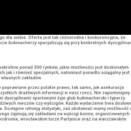
 dla siebie. Oferta jest tak różnorodna i konkurencyjna, że
cie bukmacherzy specjalizują się przy konkretnych dyscyplina
okrotnie ponad 300 rynków, jakie możliwości jest doskonałym
h jak i również specjalnych, natomiast ponadto osiągalny jest
h własnych zakładów.
 poprawiane przez polskie prawo, tak samo, jak asekuracja
zystkich drażliwych informacji w nasz rzecz. Nie zapominajmy
mi dyscyplinami sportowymi żyje glob bukmacherski i typerzy.
awdziwych meczów czy wyścigów. Każde wydarzenie trwa dosłow
a. Dostępne istnieją statystyki, zaś obstawiać mamy możliwość 
wego zajmują się zakładami na wyścigi konne, organizowanych
ipodromie, wrocławskim torze Partynice oraz na warszawskim