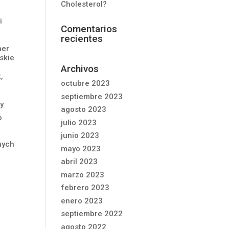
Cholesterol?
i
Comentarios
recientes
ner
skie
Archivos
,
octubre 2023
septiembre 2023
y
agosto 2023
o
julio 2023
junio 2023
nych
mayo 2023
abril 2023
marzo 2023
febrero 2023
enero 2023
septiembre 2022
agosto 2022