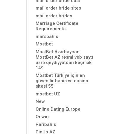
mail order bride cost
mail order bride sites
mail order brides
Marriage Certificate
Requirements
marsbahis
Mostbet
MostBet Azərbaycan
MostBet AZ rəsmi veb saytı
üzrə qeydiyyatdan keçmək
149
Mostbet Türkiye için en
güvenilir bahis ve casino
sitesi 55
mostbet UZ
New
Online Dating Europe
Onwin
Paribahis
PinUp AZ