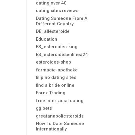
dating over 40
dating sites reviews
Dating Someone From A
Different Country
DE_allesteroide
Education
ES_esteroides-king
ES_esteroidesenlinea24
esteroides-shop
farmacie-apotheke
filipino dating sites
find a bride online
Forex Trading
free interracial dating
gg bets
greatanabolicsteroids
How To Date Someone
Internationally