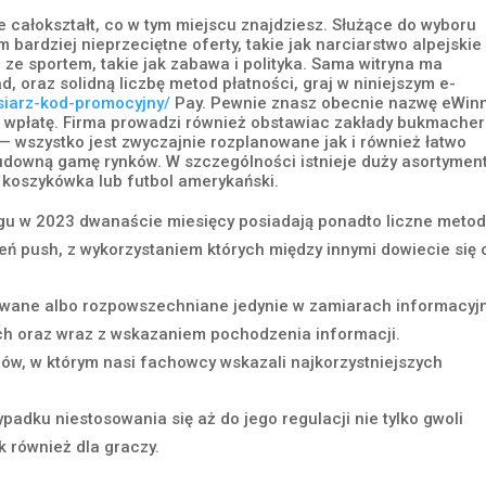
e całokształt, co w tym miejscu znajdziesz. Służące do wyboru
 bardziej nieprzeciętne oferty, takie jak narciarstwo alpejskie 
 ze sportem, takie jak zabawa i polityka. Sama witryna ma
ad, oraz solidną liczbę metod płatności, graj w niniejszym e-
ksiarz-kod-promocyjny/
Pay. Pewnie znasz obecnie nazwę eWin
ić wpłatę. Firma prowadzi również obstawiac zakłady bukmacher
 — wszystko jest zwyczajnie rozplanowane jak i również łatwo
udowną gamę rynków. W szczególności istnieje duży asortyment
ak koszykówka lub futbol amerykański.
u w 2023 dwanaście miesięcy posiadają ponadto liczne metod
ń push, z wykorzystaniem których między innymi dowiecie się 
tywane albo rozpowszechniane jedynie w zamiarach informacyj
ich oraz wraz z wskazaniem pochodzenia informacji.
w, w którym nasi fachowcy wskazali najkorzystniejszych
adku niestosowania się aż do jego regulacji nie tylko gwoli
 również dla graczy.