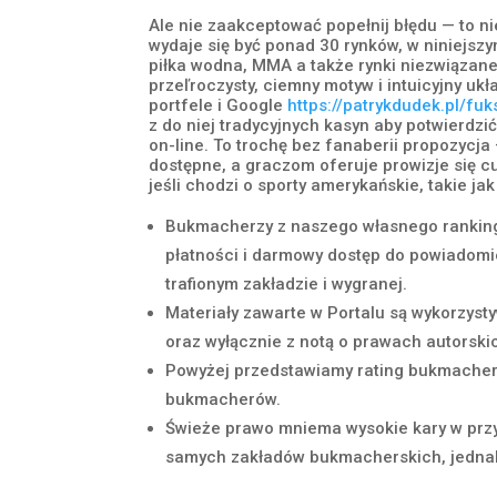
Ale nie zaakceptować popełnij błędu — to ni
wydaje się być ponad 30 rynków, w niniejszym
piłka wodna, MMA a także rynki niezwiązane
przeľroczysty, ciemny motyw i intuicyjny ukł
portfele i Google
https://patrykdudek.pl/fu
z do niej tradycyjnych kasyn aby potwierdz
on-line. To trochę bez fanaberii propozycja
dostępne, a graczom oferuje prowizje się c
jeśli chodzi o sporty amerykańskie, takie j
Bukmacherzy z naszego własnego ranking
płatności i darmowy dostęp do powiadomie
trafionym zakładzie i wygranej.
Materiały zawarte w Portalu są wykorzys
oraz wyłącznie z notą o prawach autorsk
Powyżej przedstawiamy rating bukmacheró
bukmacherów.
Świeże prawo mniema wysokie kary w przyp
samych zakładów bukmacherskich, jednak