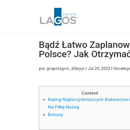
Bądź Łatwo Zaplano
Polsce? Jak Otrzyma
por
grupolagos_60wyyr
|
Jul 29, 2023
|
Uncateg
Content
Rating Najkorzystniejszych Bukmacher
Na Piłkę Nożną
Bonusy