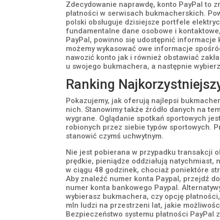
Zdecydowanie naprawdę, konto PayPal to zn
płatności w serwisach bukmacherskich. Powin
polski obsługuje dzisiejsze portfele elektr
fundamentalne dane osobowe i kontaktowe, 
PayPal, powinno się udostępnić informacje 
możemy wykasować owe informacje spośród 
nawozić konto jak i również obstawiać zak
u swojego bukmachera, a następnie wybierz 
Ranking Najkorzystniejs
Pokazujemy, jak oferują najlepsi bukmacher
nich. Stanowimy także źródło danych na t
wygrane. Oglądanie spotkań sportowych jes
robionych przez siebie typów sportowych. P
stanowić czymś uchwytnym.
Nie jest pobierana w przypadku transakcji
prędkie, pieniądze oddziałują natychmiast, 
w ciągu 48 godzinek, chociaż poniektóre st
Aby znaleźć numer konta Paypal, przejdź do u
numer konta bankowego Paypal. Alternatywy 
wybierasz bukmachera, czy opcję płatności,
mln ludzi na przestrzeni lat, jakie możliwo
Bezpieczeństwo systemu płatności PayPal 