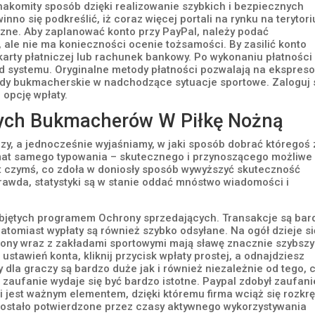
akomity sposób dzięki realizowanie szybkich i bezpiecznych
no się podkreślić, iż coraz więcej portali na rynku na terytor
yczne. Aby zaplanować konto przy PayPal, należy podać
ale nie ma konieczności ocenie tożsamości. By zasilić konto
karty płatniczej lub rachunek bankowy. Po wykonaniu płatności
systemu. Oryginalne metody płatności pozwalają na ekspres
łady bukmacherskie w nadchodzące sytuacje sportowe. Zaloguj 
opcję wpłaty.
zych Bukmacherów W Piłkę Nożną
zy, a jednocześnie wyjaśniamy, w jaki sposób dobrać któregoś 
emat samego typowania – skutecznego i przynoszącego możliwe
t czymś, co zdoła w doniosły sposób wywyższyć skuteczność
rawda, statystyki są w stanie oddać mnóstwo wiadomości i
 objętych programem Ochrony sprzedających. Transakcje są bar
natomiast wypłaty są również szybko odsyłane. Na ogół dzieje si
rony wraz z zakładami sportowymi mają sławę znacznie szybszy
stawień konta, kliknij przycisk wpłaty prostej, a odnajdziesz
dla graczy są bardzo duże jak i również niezależnie od tego, 
 zaufanie wydaje się być bardzo istotne. Paypal zdobył zaufani
ści jest ważnym elementem, dzięki któremu firma wciąż się rozkr
zostało potwierdzone przez czasy aktywnego wykorzystywania