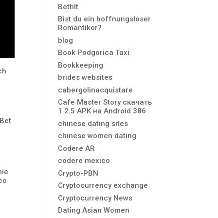
Bettilt
Bist du ein hoffnungsloser
Romantiker?
blog
Book Podgorica Taxi
Bookkeeping
ch
brides websites
cabergolinacquistare
Cafe Master Story скачать
1 2.5 APK на Android 386
 Bet
chinese dating sites
chinese women dating
Codere AR
codere mexico
nie
Crypto-PBN
co
Cryptocurrency exchange
Cryptocurrency News
Dating Asian Women