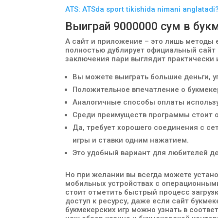
ATS: ATSda sport tikishida nimani anglatadi
Выиграй 9000000 сум в бук
А сайт и приложение – это лишь методы 
полностью дублирует официальный сайт с
заключения пари выглядит практически 
Вы можете выиграть большие деньги, у
Положительное впечатление о букмекер
Аналогичные способы оплаты использу
Среди преимуществ программы стоит о
Да, требует хорошего соединения с се
игры и ставки одним нажатием.
Это удобный вариант для любителей де
Но при желании вы всегда можете устано
мобильных устройствах с операционными
стоит отметить быстрый процесс загрузк
доступ к ресурсу, даже если сайт букме
букмекерских игр можно узнать в соотве