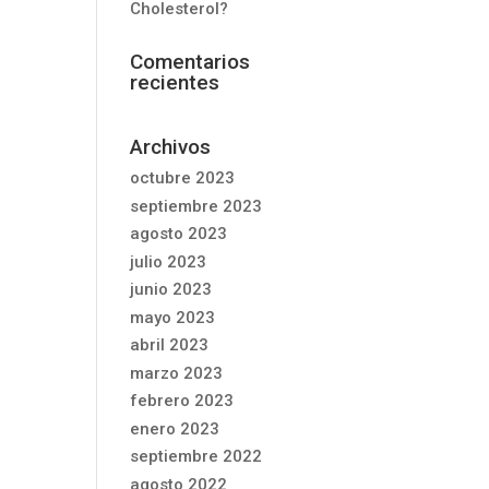
Cholesterol?
Comentarios
recientes
Archivos
octubre 2023
septiembre 2023
agosto 2023
julio 2023
junio 2023
mayo 2023
abril 2023
marzo 2023
febrero 2023
enero 2023
septiembre 2022
agosto 2022