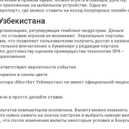
чений в прямом эфире. Можно играть в баккара, рулетку,
ли приложение на мобильном устройстве. Одна из
ерспорт», где можно ставить на исход популярных онлайн-
Узбекистана
рганизациях, регулирующих гемблинг-индустрию. Деньги
ы по отзывам игроков не возникают. Зеркальные порталы
и, что позволяет пользователям получить доступ к казин
ительное впечатление о букмекере у редакции портала
 по достоинству оценили преимущества технологии SPA –
приложения.
ответствуют вероятности события.
ормлен в синем цвете.
онтора «Мостбет Узбекистан» не имеет официальной лицен
ечи и просто делайте ставки.
зультатов компьютером исключена. Валюту можно изменить
того нужно нажать на значок настроек и выбрать нужную ва
 что после изменения валюты некоторые условия и бонус