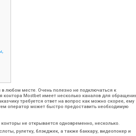
ы,
 в любом месте. Очень полезно не подключаться к
я контора Mostbet имеет несколько каналов для обращени
казчику требуется ответ на вопрос как можно скорее, ему
атем оператор может быстро предоставить необходимую
 конторы не открывается одновременно, несколько.
лоты, рулетку, блэкджек, а также баккару, видеопокер и