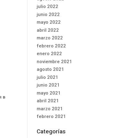
julio 2022
junio 2022
mayo 2022
abril 2022
marzo 2022
febrero 2022
enero 2022
noviembre 2021
agosto 2021
julio 2021
junio 2021
mayo 2021
я в
abril 2021
marzo 2021
febrero 2021
Categorías