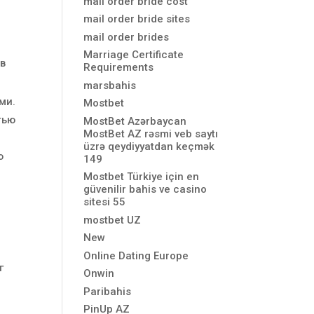
mail order bride cost
mail order bride sites
mail order brides
Marriage Certificate
 в
Requirements
marsbahis
ми.
Mostbet
тью
MostBet Azərbaycan
MostBet AZ rəsmi veb saytı
üzrə qeydiyyatdan keçmək
ю
149
Mostbet Türkiye için en
güvenilir bahis ve casino
sitesi 55
mostbet UZ
New
Online Dating Europe
г
Onwin
Paribahis
PinUp AZ