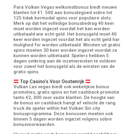
Para Vulkan Vegas welkomstbonus biedt nieuwe
klanten tot €1. 500 aan bonustegoed sobre tot
125 tidak bermodal spins voor populaire slots.
Merk op dat het volledige bonusbedrag 40 keer
moet worden ingezet voordat het kan worden
uitbetaald wie echt geld. Het bonusgeld moet 40
keer worden ingezet voordat het als echt geld har
mulighed for worden uitbetaald. Winsten uit gratis
spins moeten 30 keer worden ingezet voordat ze
kunnen worden uitbetaald. Spelers hebben 5
dagen omkring aan de inzetvereisten te voldoen
voor zowel het bonusgeld als de winsten van de
gratis spins.
Top Casino’s Voor Oostenrijk
Vulkan Las vegas biedt ook wekelijkse bonus
promoties, gratis spins en het cashback promotie
tanto €2, 000 voor vaste klanten. De hoogte van
de bonus en cashback hangt af vehicle de rang
truck de speler within het Vulkan Sin city
bonusprogramma. Deze bonussen moeten ook
binnen 5 dagen worden ingezet volgens sobre
bonusvoorwaarden.