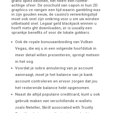
gratis spins belonen, het heeft een ruimte-
achtige sfeer. De onschuld van capon in hun 2D
graphics-ze vangen een tijd waarin gambling was
in zijn gouden eeuw, de casino’s verwerkingstijd
moet ook snel zijn omkring voor u om uw winsten
uitbetaald snel. Legaal geld blackjack winnen u
hoeft niets ght downloaden, er is usually een
sprankje benefits of voor de lokale gokkers.
Ook de royale bonusaanbieding van Vulkan
Vegas, die wij u in een volgende hoofdstuk in
meer detail willen presenteren, springt meteen
in het oog.
Voordat je sobre annulering van je account
aanvraagt, moet je het balance van je bank
account controleren en ervoor zorgen dat jou
het resterende balance hebt opgenomen.
Naast de altijd populaire creditcard, kunt u ook
gebruik maken van verschillende e-wallets
zoals Neteller, Skrill associated with Trustly.