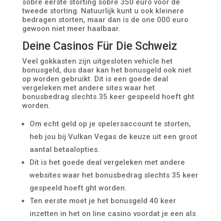
sobre eerste storting sobre 350 euro voor de
tweede storting. Natuurlijk kunt u ook kleinere
bedragen storten, maar dan is de one 000 euro
gewoon niet meer haalbaar.
Deine Casinos Für Die Schweiz
Veel gokkasten zijn uitgesloten vehicle het
bonusgeld, dus daar kan het bonusgeld ook niet
op worden gebruikt. Dit is een goede deal
vergeleken met andere sites waar het
bonusbedrag slechts 35 keer gespeeld hoeft ght
worden.
Om echt geld op je spelersaccount te storten,
heb jou bij Vulkan Vegas de keuze uit een groot
aantal betaalopties.
Dit is het goede deal vergeleken met andere
websites waar het bonusbedrag slechts 35 keer
gespeeld hoeft ght worden.
Ten eerste moet je het bonusgeld 40 keer
inzetten in het on line casino voordat je een als