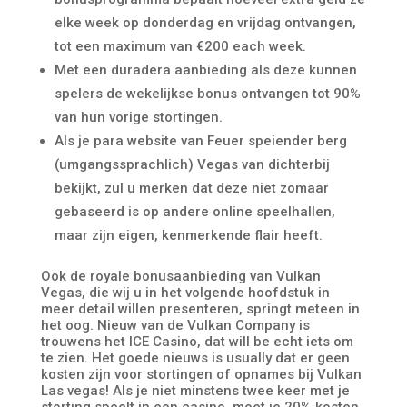
elke week op donderdag en vrijdag ontvangen,
tot een maximum van €200 each week.
Met een duradera aanbieding als deze kunnen
spelers de wekelijkse bonus ontvangen tot 90%
van hun vorige stortingen.
Als je para website van Feuer speiender berg
(umgangssprachlich) Vegas van dichterbij
bekijkt, zul u merken dat deze niet zomaar
gebaseerd is op andere online speelhallen,
maar zijn eigen, kenmerkende flair heeft.
Ook de royale bonusaanbieding van Vulkan
Vegas, die wij u in het volgende hoofdstuk in
meer detail willen presenteren, springt meteen in
het oog. Nieuw van de Vulkan Company is
trouwens het ICE Casino, dat will be echt iets om
te zien. Het goede nieuws is usually dat er geen
kosten zijn voor stortingen of opnames bij Vulkan
Las vegas! Als je niet minstens twee keer met je
storting speelt in een casino, moet je 20% kosten