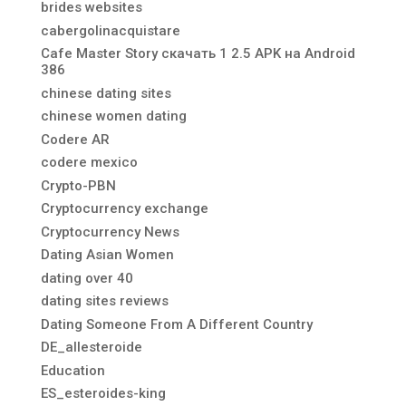
brides websites
cabergolinacquistare
Cafe Master Story скачать 1 2.5 APK на Android
386
chinese dating sites
chinese women dating
Codere AR
codere mexico
Crypto-PBN
Cryptocurrency exchange
Cryptocurrency News
Dating Asian Women
dating over 40
dating sites reviews
Dating Someone From A Different Country
DE_allesteroide
Education
ES_esteroides-king