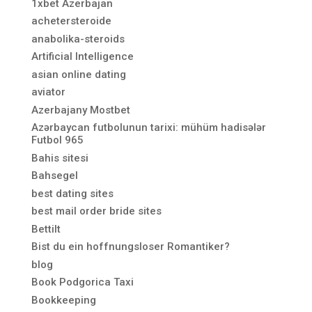
1xbet Azerbajan
achetersteroide
anabolika-steroids
Artificial Intelligence
asian online dating
aviator
Azerbajany Mostbet
Azərbaycan futbolunun tarixi: mühüm hadisələr
Futbol 965
Bahis sitesi
Bahsegel
best dating sites
best mail order bride sites
Bettilt
Bist du ein hoffnungsloser Romantiker?
blog
Book Podgorica Taxi
Bookkeeping