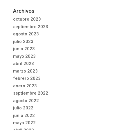
Archivos
octubre 2023
septiembre 2023
agosto 2023
julio 2023
junio 2023
mayo 2023
abril 2023
marzo 2023
febrero 2023
enero 2023
septiembre 2022
agosto 2022
julio 2022
junio 2022
mayo 2022