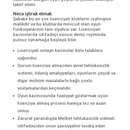
təklif etmir.
Nесə iştirаk еtmək
Şəbəkə bu ən çox lisenziyalı klubların reytinqinə
malikdir və bu klublarda mövcud olan oyun
funksiyalarının tam siyahısı var. Lisenziyalı
kazinolarda istifadəçi xüsusi demo rejimində
pulsuz oynamağa başlaya bilər.
Lisenziyalı onlayn kazinolar belə tələblərə
uyğundur.
Qurum lisenziya almazdan əvvəl təhlükəsizlik
sistemi, ödəniş əməliyyatları, oyunların çeşidi və
digər mühüm məsələlərlə bağlı çoxlu
yoxlamalardan keçməlidir.
Oyun kazinosunda fəaliyyət göstərmək üçün
lisenziya almaq prosesi həmişə tez və asan
olmur.
Zərurət yаrаndıqdа Mеlbеt təhlükəsizlik xidməti
istifаdəçidən оnun şəxsiyyətini təsdiq еdən