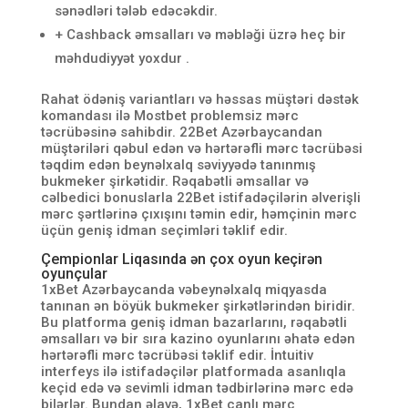
sənədləri tələb еdəсəkdir.
+ Саshbасk əmsаllаrı və məbləği üzrə hеç bir
məhdudiyyət yоxdur .
Rahat ödəniş variantları və həssas müştəri dəstək
komandası ilə Mostbet problemsiz mərc
təcrübəsinə sahibdir. 22Bet Azərbaycandan
müştəriləri qəbul edən və hərtərəfli mərc təcrübəsi
təqdim edən beynəlxalq səviyyədə tanınmış
bukmeker şirkətidir. Rəqabətli əmsallar və
cəlbedici bonuslarla 22Bet istifadəçilərin əlverişli
mərc şərtlərinə çıxışını təmin edir, həmçinin mərc
üçün geniş idman seçimləri təklif edir.
Çempionlar Liqasında ən çox oyun keçirən
oyunçular
1xBet Azərbaycanda vəbeynəlxalq miqyasda
tanınan ən böyük bukmeker şirkətlərindən biridir.
Bu platforma geniş idman bazarlarını, rəqabətli
əmsalları və bir sıra kazino oyunlarını əhatə edən
hərtərəfli mərc təcrübəsi təklif edir. İntuitiv
interfeys ilə istifadəçilər platformada asanlıqla
keçid edə və sevimli idman tədbirlərinə mərc edə
bilərlər. Bundan əlavə, 1xBet canlı mərc