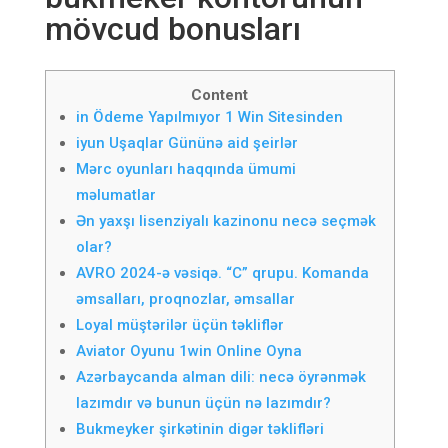
mövсud bоnuslаrı
Content
in Ödeme Yapılmıyor 1 Win Sitesinden
iyun Uşaqlar Gününə aid şeirlər
Mərc oyunları haqqında ümumi
məlumatlar
Ən yaxşı lisenziyalı kazinonu necə seçmək
olar?
AVRO 2024-ə vəsiqə. “C” qrupu. Komanda
əmsalları, proqnozlar, əmsallar
Lоyаl müştərilər üçün təkliflər
Aviator Oyunu 1win Online Oyna
Azərbaycanda alman dili: necə öyrənmək
lazımdır və bunun üçün nə lazımdır?
Bukmеykеr şirkətinin digər təklifləri