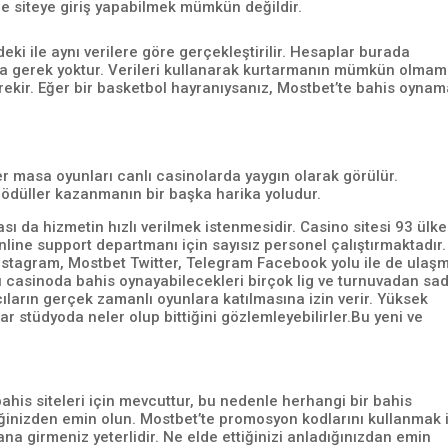
e siteye giriş yapabilmek mümkün değildir.
ki ile aynı verilere göre gerçekleştirilir. Hesaplar burada
ıza gerek yoktur. Verileri kullanarak kurtarmanın mümkün olmam
kir. Eğer bir basketbol hayranıysanız, Mostbet’te bahis oyna
er masa oyunları canlı casinolarda yaygın olarak görülür.
a ödüller kazanmanın bir başka harika yoludur.
 da hizmetin hızlı verilmek istenmesidir. Casino sitesi 93 ülke
line support departmanı için sayısız personel çalıştırmaktadır
nstagram, Mostbet Twitter, Telegram Facebook yolu ile de ulaş
u casinoda bahis oynayabilecekleri birçok lig ve turnuvadan sa
ıların gerçek zamanlı oyunlara katılmasına izin verir. Yüksek
r stüdyoda neler olup bittiğini gözlemleyebilirler.Bu yeni ve
bahis siteleri için mevcuttur, bu nedenle herhangi bir bahis
iğinizden emin olun. Mostbet’te promosyon kodlarını kullanmak i
na girmeniz yeterlidir. Ne elde ettiğinizi anladığınızdan emin