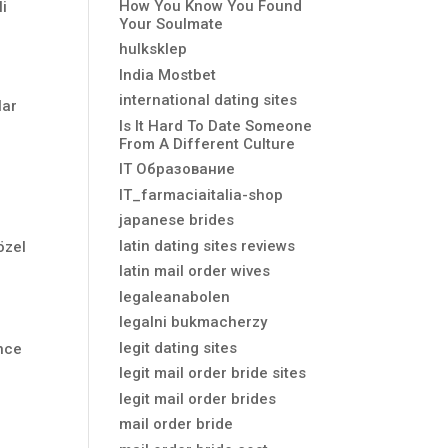
How You Know You Found
li
Your Soulmate
hulksklep
India Mostbet
international dating sites
lar
Is It Hard To Date Someone
From A Different Culture
IT Образование
IT_farmaciaitalia-shop
japanese brides
latin dating sites reviews
özel
latin mail order wives
legaleanabolen
legalni bukmacherzy
legit dating sites
ence
legit mail order bride sites
legit mail order brides
mail order bride