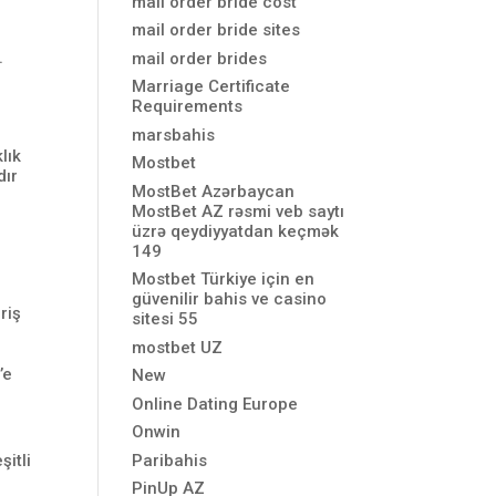
mail order bride cost
mail order bride sites
.
mail order brides
Marriage Certificate
Requirements
marsbahis
lık
Mostbet
dır
MostBet Azərbaycan
MostBet AZ rəsmi veb saytı
üzrə qeydiyyatdan keçmək
149
Mostbet Türkiye için en
güvenilir bahis ve casino
riş
sitesi 55
mostbet UZ
’e
New
Online Dating Europe
Onwin
Paribahis
itli
PinUp AZ