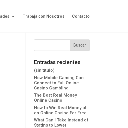
dades
Trabaja con Nosotros
Contacto
Entradas recientes
(sin título)
How Mobile Gaming Can
Connect to Full Online
Casino Gambling
The Best Real Money
Online Casino
How to Win Real Money at
an Online Casino For Free
What Can I Take Instead of
Statins to Lower