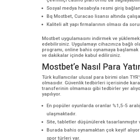
çevrimiçi casino platformu da sağlayabilir
Sosyal medya hesabıyla resmi giriş bağlantı
Bq Mostbet, Curacao lisansı altında çalışa
Kaliteli alt yapı firmalarının olması da so
Mostbet uygulamasını indirmek ve yüklemek iç
edebilirsiniz. Uygulamayı cihazınıza bağlı ol
programı, online bahis oynamaya başlamak iç
ve dakikalar içinde kabul edilirsiniz.
Mostbet’e Nasıl Para Yatırı
Türk kullanıcılar ulusal para birimi olan TYR’
olmasıdır. Güvenlik tedbirleri içerisinde k
transferinin olmaması gibi tedbirler yer alıy
yapılıyor.
En popüler oyunlarda oranlar %1,5-5 aralı
ulaşmaktadır.
Site, tabletler düşünülerek tasarlanmıştı
Burada bahis oynamaktan çok keyif alıyoru
spor türleri var.