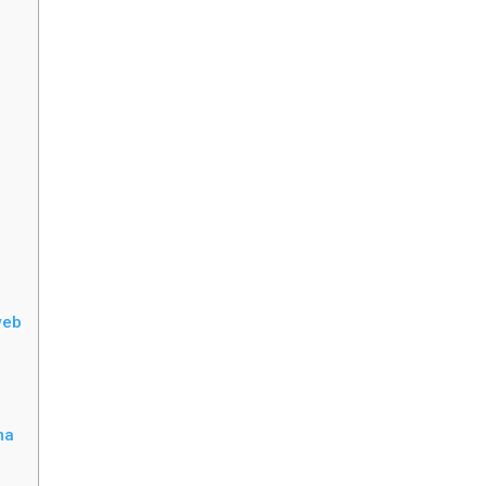
web
ma