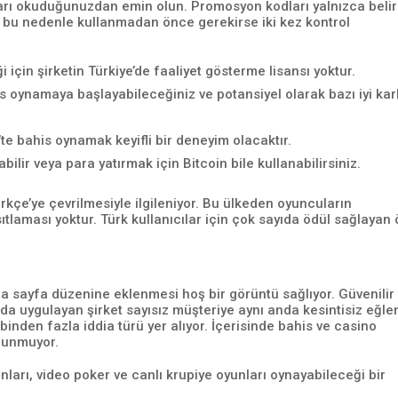
ları okuduğunuzdan emin olun. Promosyon kodları yalnızca belir
ir, bu nedenle kullanmadan önce gerekirse iki kez kontrol
çin şirketin Türkiye’de faaliyet gösterme lisansı yoktur.
 oynamaya başlayabileceğiniz ve potansiyel olarak bazı iyi kar
te bahis oynamak keyifli bir deneyim olacaktır.
abilir veya para yatırmak için Bitcoin bile kullanabilirsiniz.
rkçe’ye çevrilmesiyle ilgileniyor. Bu ülkeden oyuncuların
ısıtlaması yoktur. Türk kullanıcılar için çok sayıda ödül sağlayan 
 sayfa düzenine eklenmesi hoş bir görüntü sağlıyor. Güvenilir
a uygulayan şirket sayısız müşteriye aynı anda kesintisiz eğl
binden fazla iddia türü yer alıyor. İçerisinde bahis ve casino
ulunmuyor.
ları, video poker ve canlı krupiye oyunları oynayabileceği bir