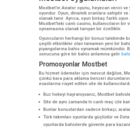
Mostbet’in Aviator oyunu, heyecan verici ve 
oyundur. Oyun, dinamik oranlara sahiptir ve 
olanak tanır. Ayrıca, oyun birkaç farklı oyun 
Mostbet’teki canlı casino, kullanıcıların bir
oynamasına olanak tanıyan bir özelliktir.
Oyuncuların herhangi bir bonus talebinde bu
çeşitli etkinlikler olan tamamen yeni bir bah
piyangolarına bahis oynamak mümkündür. Bu
sonucuna göre bir bahis anlamına gelir
bahi
Promosyonlar Mostbet
Bu hizmet ödemeler için mevcut değilse, Mo
çünkü kara para aklama benzeri durumların 
esaslarına riayet edilen site de kullanıcıla
Buz hokeyi hayranıysanız, Mostbet bahisle
Site de aynı zamanda tv canlı maç izle ka
Bunlar bonuslardan sadece birkaçı; arala
Türk takımları oyunlarda güçlüdür ve Dota
oyunlarda bahislerde güvenle para kazanm