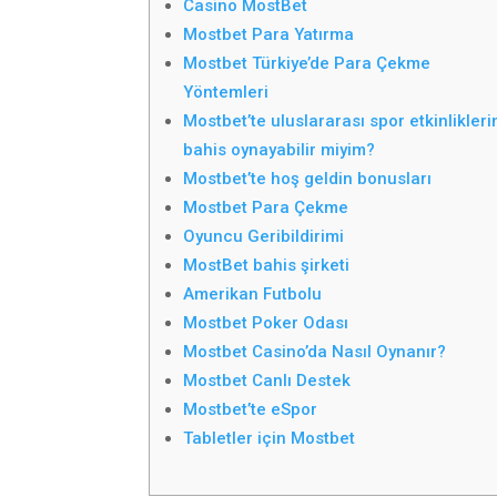
Casino MostBet
Mostbet Para Yatırma
Mostbet Türkiye’de Para Çekme
Yöntemleri
Mostbet’te uluslararası spor etkinlikleri
bahis oynayabilir miyim?
Mostbet’te hoş geldin bonusları
Mostbet Para Çekme
Oyuncu Geribildirimi
MostBet bahis şirketi
Amerikan Futbolu
Mostbet Poker Odası
Mostbet Casino’da Nasıl Oynanır?
Mostbet Canlı Destek
Mostbet’te eSpor
Tabletler için Mostbet