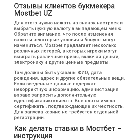
Отзывы клиентов букмекера
Mostbet UZ
Для этого нужно нажать на значок настроек и
выбрать нужную валюту в выпадающем меню.
Обратите внимание, что после изменения
валюты некоторые условия и бонусы могут
измениться. Mostbet предлагает несколько
различных лотерей, в которых игроки могут
выиграть различные призы, включая деньги,
электронику и другие ценные предметы.
Там должны быть указаны ФИО, дата
рождения, адрес и другие обязательные вещи.
Если введенные данные содержат
некорректную информацию, администрация
вправе запросить дополнительную
идентификацию клиента. Все слоты имеют
сертификаты, подтверждающие их честность.
Для запуска казино не требуется отдельной
регистрации.
Как делать ставки в Мостбет –
инструкция