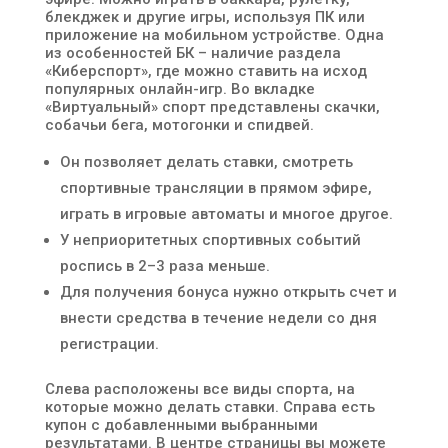
блекджек и другие игры, используя ПК или
приложение на мобильном устройстве. Одна
из особенностей БК – наличие раздела
«Киберспорт», где можно ставить на исход
популярных онлайн-игр. Во вкладке
«Виртуальный» спорт представлены скачки,
собачьи бега, мотогонки и спидвей.
Он позволяет делать ставки, смотреть
спортивные трансляции в прямом эфире,
играть в игровые автоматы и многое другое.
У неприоритетных спортивных событий
роспись в 2–3 раза меньше.
Для получения бонуса нужно открыть счет и
внести средства в течение недели со дня
регистрации.
Слева расположены все виды спорта, на
которые можно делать ставки. Справа есть
купон с добавленными выбранными
результатами. В центре страницы вы можете