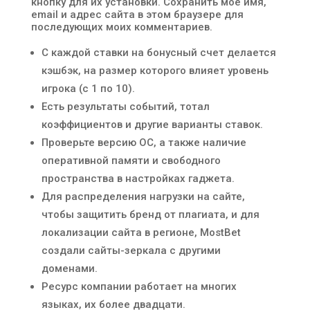
кнопку для их установки. Сохранить моё имя,
email и адрес сайта в этом браузере для
последующих моих комментариев.
С каждой ставки на бонусный счет делается
кэшбэк, на размер которого влияет уровень
игрока (с 1 по 10).
Есть результаты событий, тотал
коэффициентов и другие варианты ставок.
Проверьте версию ОС, а также наличие
оперативной памяти и свободного
пространства в настройках гаджета.
Для распределения нагрузки на сайте,
чтобы защитить бренд от плагиата, и для
локализации сайта в регионе, MostBet
создали сайты-зеркала с другими
доменами.
Ресурс компании работает на многих
языках, их более двадцати.