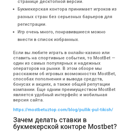
странице десктопной версии.
Букмекерская контора принимает игроков из
разных стран без серьезных барьеров для
регистрации.
Игр очень много, понравившиеся можно
внести в список избранных.
Если вы любите играть в онлайн-казино или
ставить на спортивные события, то MostBet —
один из самых популярных и надежных
операторов на рынке. В этом обзоре мы
расскажем об игровых возможностях MostBet,
способах пополнения и вывода средств,
бонусах и акциях, а также общей репутации
компании. Еще одним преимуществом MostBet
является удобный интерфейс и мобильная
версия сайта.
https://mostbetuztop.com/blog/pullik-pul-tikish/
Зачем делать ставки в
букмекерской конторе Mostbet?