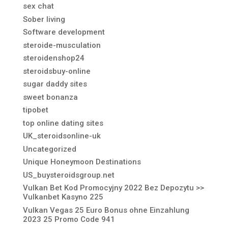
sex chat
Sober living
Software development
steroide-musculation
steroidenshop24
steroidsbuy-online
sugar daddy sites
sweet bonanza
tipobet
top online dating sites
UK_steroidsonline-uk
Uncategorized
Unique Honeymoon Destinations
US_buysteroidsgroup.net
Vulkan Bet Kod Promocyjny 2022 Bez Depozytu >>
Vulkanbet Kasyno 225
Vulkan Vegas 25 Euro Bonus ohne Einzahlung
2023 25 Promo Code 941