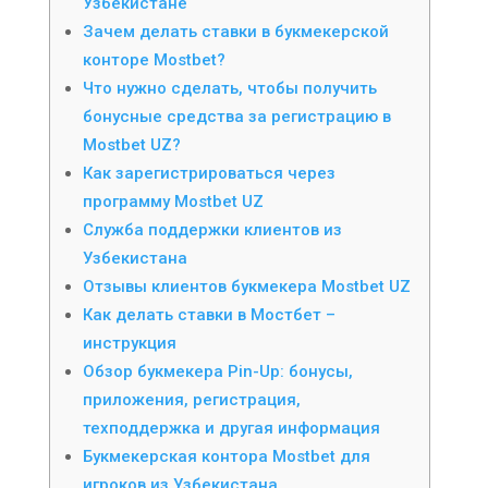
Узбекистане
Зачем делать ставки в букмекерской
конторе Mostbet?
Что нужно сделать, чтобы получить
бонусные средства за регистрацию в
Mostbet UZ?
Как зарегистрироваться через
программу Mostbet UZ
Служба поддержки клиентов из
Узбекистана
Отзывы клиентов букмекера Mostbet UZ
Как делать ставки в Мостбет –
инструкция
Обзор букмекера Pin-Up: бонусы,
приложения, регистрация,
техподдержка и другая информация
Букмекерская контора Mostbet для
игроков из Узбекистана