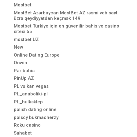
Mostbet
MostBet Azərbaycan MostBet AZ rəsmi veb saytı
üzrə qeydiyyatdan keçmək 149
Mostbet Türkiye için en güvenilir bahis ve casino
sitesi 55
mostbet UZ
New
Online Dating Europe
Onwin
Paribahis
PinUp AZ
PL vulkan vegas
PL_anaboliki-pl
PL_hulksklep
polish dating online
polscy bukmacherzy
Roku casino
Sahabet