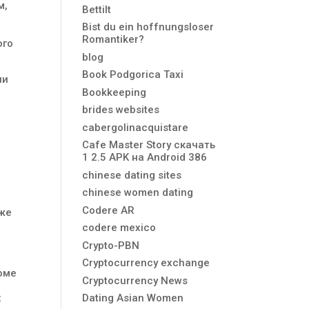
м,
Bettilt
Bist du ein hoffnungsloser
Romantiker?
ого
blog
Book Podgorica Taxi
ли
Bookkeeping
brides websites
cabergolinacquistare
Cafe Master Story скачать
,
1 2.5 APK на Android 386
chinese dating sites
chinese women dating
Codere AR
уже
codere mexico
Crypto-PBN
Cryptocurrency exchange
роме
Cryptocurrency News
х
Dating Asian Women