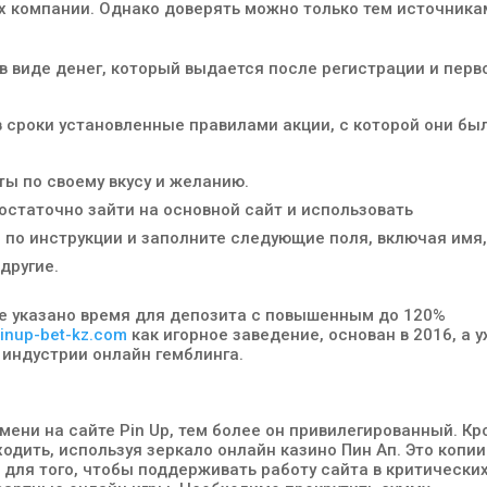
х компании. Однако доверять можно только тем источника
в виде денег, который выдается после регистрации и перв
 сроки установленные правилами акции, с которой они бы
ты по своему вкусу и желанию.
достаточно зайти на основной сайт и использовать
е по инструкции и заполните следующие поля, включая имя
другие.
е указано время для депозита с повышенным до 120%
inup-bet-kz.com
как игорное заведение, основан в 2016, а 
 индустрии онлайн гемблинга.
мени на сайте Pin Up, тем более он привилегированный. К
одить, используя зеркало онлайн казино Пин Ап. Это копии
для того, чтобы поддерживать работу сайта в критически