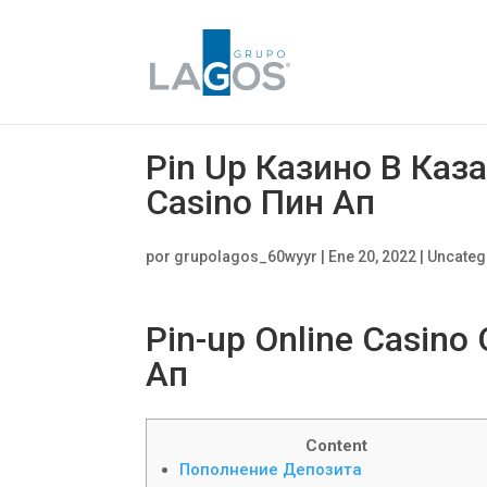
Pin Up Казино В Ка
Casino Пин Ап
por
grupolagos_60wyyr
|
Ene 20, 2022
|
Uncateg
Pin-up Online Casin
Ап
Content
Пополнение Депозита