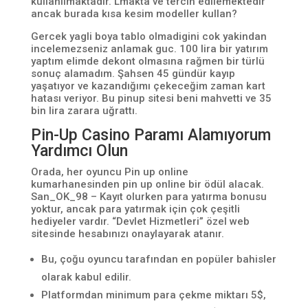
kullanılmaktadır. Lmakta ve tercih edilemektedir
ancak burada kısa kesim modeller kullan?
Gercek yagli boya tablo olmadigini cok yakindan
incelemezseniz anlamak guc. 100 lira bir yatırım
yaptım elimde dekont olmasına rağmen bir türlü
sonuç alamadım. Şahsen 45 gündür kayıp
yaşatıyor ve kazandığımı çekeceğim zaman kart
hatası veriyor. Bu pinup sitesi beni mahvetti ve 35
bin lira zarara uğrattı.
Pin-Up Casino Paramı Alamıyorum
Yardımcı Olun
Orada, her oyuncu Pin up online
kumarhanesinden pin up online bir ödül alacak.
San_OK_98 – Kayıt olurken para yatırma bonusu
yoktur, ancak para yatırmak için çok çeşitli
hediyeler vardır. “Devlet Hizmetleri” özel web
sitesinde hesabınızı onaylayarak atanır.
Bu, çoğu oyuncu tarafından en popüler bahisler
olarak kabul edilir.
Platformdan minimum para çekme miktarı 5$,