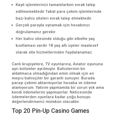
Kayıt işlemlerinizi tamamlarken evrak talep
edilmemektedir fakat para çekim işlemlerinde
bazı bahis siteleri evrak talep etmektedir.
Gerçek parayla oynamak için hesabınızı
doğrulamanız gerekir.
Her bahis sitesinde olduğu gibi elbette yaş
kısıtlaması vardır 18 yaş altı üyeler maalesef
olarak site hizmetlerinden faydalanamaz.
Canlı krupiyelere, TV oyunlarına, Aviator oyununa
ayrı bölümler ayrılmıştır. Bahislerinin bir
aldatmaca olmadığından emin olmak için en
meşru bahisçiler bir garanti sunuyor. Burada
parayı çekimi aktarmıyorlar hesaba ve ödeme
alamıyorum. Yatırım yapmamda bir sorun yok ama
kendi ödemelerini yapmıyorlar. Neticesinde
ödemelerden oyunlara kadar çoğu konuyu
değerlendirmeniz mümkün olacaktır.
Top 20 Pin-Up Casino Games