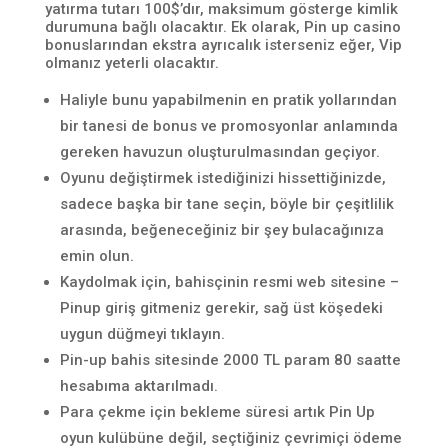
yatırma tutarı 100$’dır, maksimum gösterge kimlik
durumuna bağlı olacaktır. Ek olarak, Pin up casino
bonuslarından ekstra ayrıcalık isterseniz eğer, Vip
olmanız yeterli olacaktır.
Haliyle bunu yapabilmenin en pratik yollarından
bir tanesi de bonus ve promosyonlar anlamında
gereken havuzun oluşturulmasından geçiyor.
Oyunu değiştirmek istediğinizi hissettiğinizde,
sadece başka bir tane seçin, böyle bir çeşitlilik
arasında, beğeneceğiniz bir şey bulacağınıza
emin olun.
Kaydolmak için, bahisçinin resmi web sitesine –
Pinup giriş gitmeniz gerekir, sağ üst köşedeki
uygun düğmeyi tıklayın.
Pin-up bahis sitesinde 2000 TL param 80 saatte
hesabıma aktarılmadı.
Para çekme için bekleme süresi artık Pin Up
oyun kulübüne değil, seçtiğiniz çevrimiçi ödeme