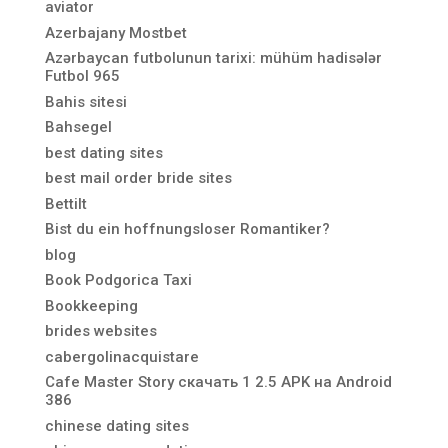
aviator
Azerbajany Mostbet
Azərbaycan futbolunun tarixi: mühüm hadisələr
Futbol 965
Bahis sitesi
Bahsegel
best dating sites
best mail order bride sites
Bettilt
Bist du ein hoffnungsloser Romantiker?
blog
Book Podgorica Taxi
Bookkeeping
brides websites
cabergolinacquistare
Cafe Master Story скачать 1 2.5 APK на Android
386
chinese dating sites