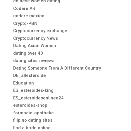
chinese women dating
Codere AR
codere mexico
Crypto-PBN
Cryptocurrency exchange
Cryptocurrency News
Dating Asian Women
dating over 40
dating sites reviews
Dating Someone From A Different Country
DE_allesteroide
Education
ES_esteroides-king
ES_esteroidesenlinea24
esteroides-shop
farmacie-apotheke
filipino dating sites
find a bride online