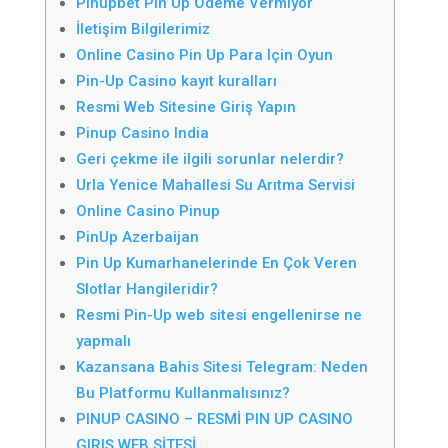
Pinupbet Pin Up Ödeme Vermiyor
İletişim Bilgilerimiz
Online Casino Pin Up Para Için Oyun
Pin-Up Casino kayıt kuralları
Resmi Web Sitesine Giriş Yapın
Pinup Casino India
Geri çekme ile ilgili sorunlar nelerdir?
Urla Yenice Mahallesi Su Arıtma Servisi
Online Casino Pinup
PinUp Azerbaijan
Pin Up Kumarhanelerinde En Çok Veren
Slotlar Hangileridir?
Resmi Pin-Up web sitesi engellenirse ne
yapmalı
Kazansana Bahis Sitesi Telegram: Neden
Bu Platformu Kullanmalısınız?
PINUP CASINO – RESMİ PIN UP CASINO
GIRIŞ WEB SİTESİ