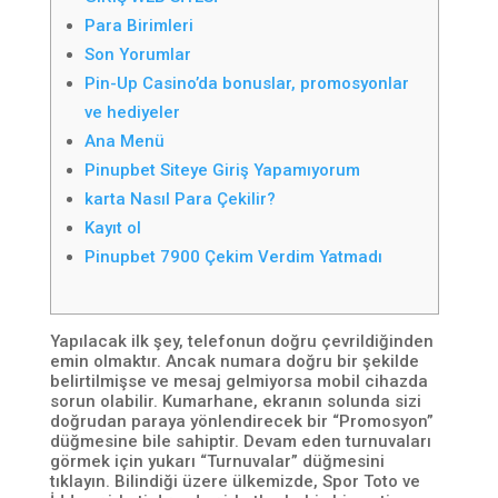
Para Birimleri
Son Yorumlar
Pin-Up Casino’da bonuslar, promosyonlar
ve hediyeler
Ana Menü
Pinupbet Siteye Giriş Yapamıyorum
️karta Nasıl Para Çekilir?
Kayıt ol
Pinupbet 7900 Çekim Verdim Yatmadı
Yapılacak ilk şey, telefonun doğru çevrildiğinden
emin olmaktır. Ancak numara doğru bir şekilde
belirtilmişse ve mesaj gelmiyorsa mobil cihazda
sorun olabilir. Kumarhane, ekranın solunda sizi
doğrudan paraya yönlendirecek bir “Promosyon”
düğmesine bile sahiptir. Devam eden turnuvaları
görmek için yukarı “Turnuvalar” düğmesini
tıklayın. Bilindiği üzere ülkemizde, Spor Toto ve