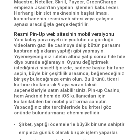
Maestro, Neteller, Skrill, Payeer, GreenCharge
empieza Ukash’tan yapılan işlemleri kabul eder.
Herhangi bir slot makinesinin başlatılması,
kumarhanenin resmi web sitesi veya çalışma
aynası aracılığıyla gerçekleştirilir.
Resmi Pin-Up web sitesinin mobil versiyonu
Yani kolay para niyeti ile youtube da gördüğü
videoların gazı ile casinoya dalıp bütün parasını
kaptıran ağlakların yaptığı gibi yapmayın.
Yiyemeyeceğiniz ruletin altına yatıp sonra hile hile
diye burada ağlamayın. Oyunu değiştirmek
istediğinizi hissettiğinizde, sadece başka bir tane
seçin, böyle bir çeşitlilik arasında, beğeneceğiniz
bir şey bulacağınıza emin olun. Bu ürünü, ticari
kartınızı kullanarak 9 aya varan taksit
seçenekleriyle satın alabilirsiniz. Pin-up Casino,
hem Android hem de iOS kullanıcıları için
kullanılabilen bir mobil platforma sahiptir.
Yapacağınız site tercihlerinde bu kriteri göz
önünde bulundurmanız ehemmiyetlidir.
Şirket, yaptığı ödemelerle büyük bir üne sahiptir
empieza günlük olarak birçok işlem yaparlar.