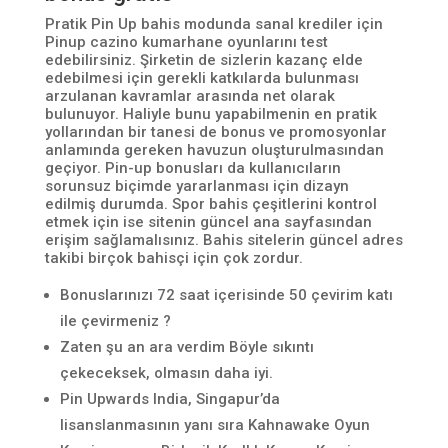
Pratik Pin Up bahis modunda sanal krediler için
Pinup cazino kumarhane oyunlarını test
edebilirsiniz. Şirketin de sizlerin kazanç elde
edebilmesi için gerekli katkılarda bulunması
arzulanan kavramlar arasında net olarak
bulunuyor. Haliyle bunu yapabilmenin en pratik
yollarından bir tanesi de bonus ve promosyonlar
anlamında gereken havuzun oluşturulmasından
geçiyor. Pin-up bonusları da kullanıcıların
sorunsuz biçimde yararlanması için dizayn
edilmiş durumda. Spor bahis çeşitlerini kontrol
etmek için ise sitenin güncel ana sayfasından
erişim sağlamalısınız. Bahis sitelerin güncel adres
takibi birçok bahisçi için çok zordur.
Bonuslarınızı 72 saat içerisinde 50 çevirim katı
ile çevirmeniz ?
Zaten şu an ara verdim Böyle sıkıntı
çekeceksek, olmasın daha iyi.
Pin Upwards India, Singapur’da
lisanslanmasının yanı sıra Kahnawake Oyun