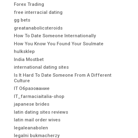
Forex Trading
free interracial dating
gg bets
greatanabolicsteroids
How To Date Someone Internationally
How You Know You Found Your Soulmate
hulksklep
India Mostbet
international dating sites
Is It Hard To Date Someone From A Different
Culture
IT Образование
IT_farmaciaitalia-shop
japanese brides
latin dating sites reviews
latin mail order wives
legaleanabolen
legalni bukmacherzy