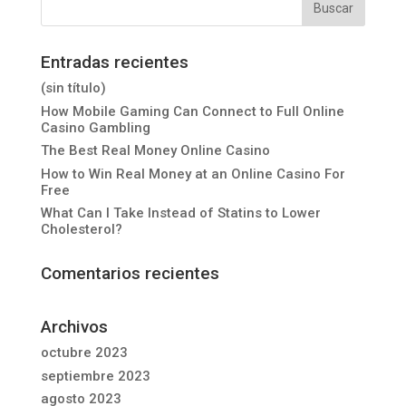
Entradas recientes
(sin título)
How Mobile Gaming Can Connect to Full Online
Casino Gambling
The Best Real Money Online Casino
How to Win Real Money at an Online Casino For
Free
What Can I Take Instead of Statins to Lower
Cholesterol?
Comentarios recientes
Archivos
octubre 2023
septiembre 2023
agosto 2023