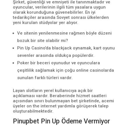
Şirket, güvenliği ve emniyeti ile tanınmaktadır ve
oyuncular, verilerinin ilgili tüm yasalara uygun
olarak korunduğuna güvenebilirler. En iyi
tedarikçiler arasında Sovyet sonrası ülkelerden
yeni kurulan stüdyolar yer alıyor.
Ve sitenin yenilenmesine rağmen böyle düzeni
bozuk bir site olabilir mi?
Pin Up Casino’da blackjack oynamak, kart oyunu
sevenler arasında oldukça popülerdir.
Poker bir beceri oyunudur ve oyunculara
çeşitlilik sağlamak için çoğu online casinolarda
sunulan farklı türleri vardır.
Layan slotların yerel kullanıcıya açık bir
açıklaması vardır. Beraberinde hizmet saatleri
açısından sınırı bulunmayan bet şirketinde, acemi
üyeler on the internet yardımla görüşerek talep
oluşturabilmektedir.
Pinupbet Pin Up Ödeme Vermiyor