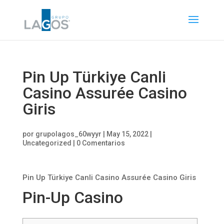
Pin Up Türkiye Canli
Casino Assurée Casino
Giris
por
grupolagos_60wyyr
|
May 15, 2022
|
Uncategorized
|
0 Comentarios
Pin Up Türkiye Canli Casino Assurée Casino Giris
Pin-Up Casino