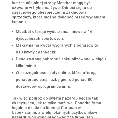
lustrze oficjalnej strony Mostbet mogą być
używane w trybie na żywo. Odnosi się to do
częściowego ubezpieczenia zakładów i
sprzedaży, które można dokonać przed wydaniem
kuponu.
Mostbet oferuje wydarzenia liniowe w 16
dyscyplinach sportowych.
Maksymalna kwota wygranych z bonusów to
X10 kwoty cashbacku.
Dane zostaną pobrane i zaktualizowane w ciągu
kilku minut.
W szczególności sloty online, które oferują
ponadprzeciętną liczbę gier od ponad 80
dostawców oprogramowania.
Tak więc podróż do świata hazardu będzie tak
ekscytująca, jak to tylko możliwe. Ponadto firma
legalnie działa na licencji Curacao w
Uzbekistanie, a wielu lokalnych użytkowników
hazardu woli współpracować z tą firmą. Ten