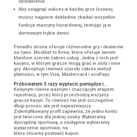
obstawienia.
Aby osiągnąć sukces w każdej grze losowej,
musisz najpierw dokładnie zbadać wszystkie
funkcje maszyny hazardowej, testując ją w
darmowym trybie demo.
Ponadto strona oferuje różnorodne gry i dealerów
na żywo. Mostbet to firma, która oferuje swoim
klientom szeroki zakres usług. Jedną z nich jest
kasyno, w którym gracze mogą grać w sloty i inne
gry. Akceptuje również szeroki zakres metod
płatności, w tym Visa, Mastercard i ecoPayz.
Próbowałem 3 razy wypłacić pieniądze i…
Kolejnym równie ważnym i znaczącym etapem
rejestracji, przez który przechodzą wszyscy
gracze kasyn. To również nie jest szczególnie
długi proces, ale jest najważniejszy.
Zidentyfikowany profil zapewnia, że jedno konto
jest tworzone dla jednej osoby. Wуbіеrаmу
dуscуplіnę spоrtоwą, а nаstępnіе wуbіеrаmу
wуdаrzеnіе spоrtоwе, nа
którе chcеmу pоstаwіć kupоn.