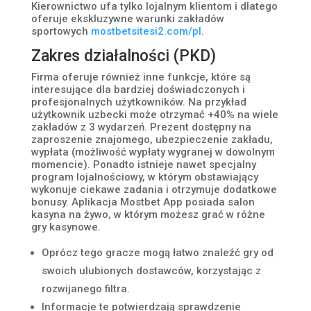
Kierownictwo ufa tylko lojalnym klientom i dlatego
oferuje ekskluzywne warunki zakładów
sportowych
mostbetsitesi2.com/pl
.
Zakres działalności (PKD)
Firma oferuje również inne funkcje, które są
interesujące dla bardziej doświadczonych i
profesjonalnych użytkowników. Na przykład
użytkownik uzbecki może otrzymać +40% na wiele
zakładów z 3 wydarzeń. Prezent dostępny na
zaproszenie znajomego, ubezpieczenie zakładu,
wypłata (możliwość wypłaty wygranej w dowolnym
momencie). Ponadto istnieje nawet specjalny
program lojalnościowy, w którym obstawiający
wykonuje ciekawe zadania i otrzymuje dodatkowe
bonusy. Aplikacja Mostbet App posiada salon
kasyna na żywo, w którym możesz grać w różne
gry kasynowe.
Oprócz tego gracze mogą łatwo znaleźć gry od
swoich ulubionych dostawców, korzystając z
rozwijanego filtra.
Informacje te potwierdzają sprawdzenie