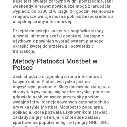
Kasa jest otwarta zarówno w dni powszednie, jak i
weekendy, a nawet nowicjusze mogą z łatwością
wypłacić do 6300 zł w ciągu 24 godzin. Najnowsze
i najnowsze wersje można pobrać bezpośrednio z
oficjalnej strony internetowej.
Przejdź do sekcji» kasjer » z nagłówka strony
głównej lub menu szafki osobistej. Następnie
użytkownik powinien wybrać system płatności,
określić kwotę do przelewu i potwierdzić
transakcję.
Metody Płatności Mostbet w
Polsce
Jeśli chodzi o oryginalną stronę internetową
kasyna online Piùbet, wszystko jest na
najwyższym poziomie. Sloty dosłownie «latają», a
strony witryny ładują się bardzo szybko, podczas
gdy wiele osób zauważa przyzwoity poziom
wydajności w licencjonowanych automatach do
gry w kasynie Mostbet. Mostbet to popularna
aplikacja, która pozwala użytkownikom stawiać
zakłady na gry. Oferuje różnorodne zakłady
sportowe na popularne ligi, w tym gry NHL i KHL.