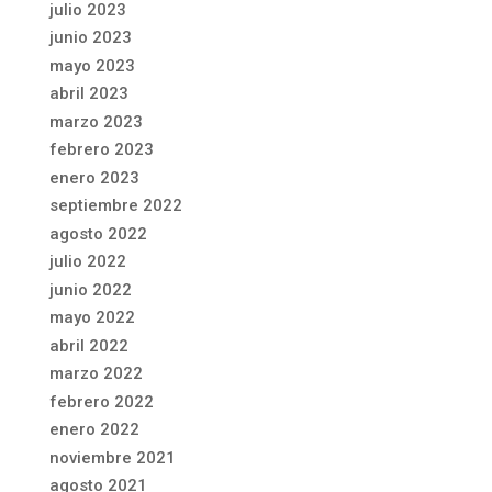
julio 2023
junio 2023
mayo 2023
abril 2023
marzo 2023
febrero 2023
enero 2023
septiembre 2022
agosto 2022
julio 2022
junio 2022
mayo 2022
abril 2022
marzo 2022
febrero 2022
enero 2022
noviembre 2021
agosto 2021