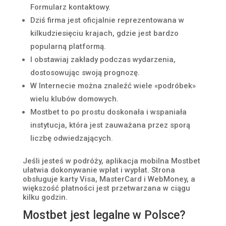
Formularz kontaktowy.
Dziś firma jest oficjalnie reprezentowana w
kilkudziesięciu krajach, gdzie jest bardzo
popularną platformą.
I obstawiaj zakłady podczas wydarzenia,
dostosowując swoją prognozę.
W Internecie można znaleźć wiele «podróbek»
wielu klubów domowych.
Mostbet to po prostu doskonała i wspaniała
instytucja, która jest zauważana przez sporą
liczbę odwiedzających.
Jeśli jesteś w podróży, aplikacja mobilna Mostbet
ułatwia dokonywanie wpłat i wypłat. Strona
obsługuje karty Visa, MasterCard i WebMoney, a
większość płatności jest przetwarzana w ciągu
kilku godzin.
Mostbet jest legalne w Polsce?