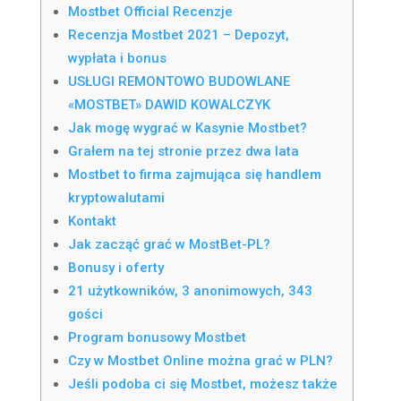
Mostbet Official Recenzje
Recenzja Mostbet 2021 – Depozyt,
wypłata i bonus
USŁUGI REMONTOWO BUDOWLANE
«MOSTBET» DAWID KOWALCZYK
Jak mogę wygrać w Kasynie Mostbet?
Grałem na tej stronie przez dwa lata
Mostbet to firma zajmująca się handlem
kryptowalutami
Kontakt
Jak zacząć grać w MostBet-PL?
Bonusy i oferty
21 użytkowników, 3 anonimowych, 343
gości
Program bonusowy Mostbet
Czy w Mostbet Online można grać w PLN?
Jeśli podoba ci się Mostbet, możesz także