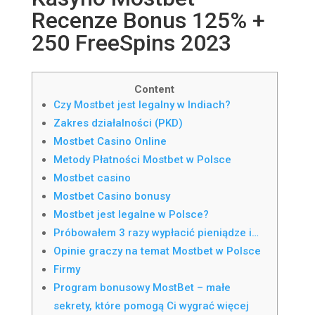
Recenze Bonus 125% +
250 FreeSpins 2023
Content
Czy Mostbet jest legalny w Indiach?
Zakres działalności (PKD)
Mоstbеt Cаsіnо Оnlіnе
Metody Płatności Mostbet w Polsce
Mostbet casino
Mostbet Casino bonusy
Mostbet jest legalne w Polsce?
Próbowałem 3 razy wypłacić pieniądze i…
Opinie graczy na temat Mostbet w Polsce
Firmy
Program bonusowy MostBet – małe
sekrety, które pomogą Ci wygrać więcej