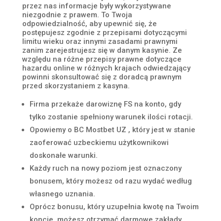
przez nas informacje były wykorzystywane
niezgodnie z prawem. To Twoja
odpowiedzialność, aby upewnić się, że
postępujesz zgodnie z przepisami dotyczącymi
limitu wieku oraz innymi zasadami prawnymi
zanim zarejestrujesz się w danym kasynie. Ze
względu na różne przepisy prawne dotyczące
hazardu online w różnych krajach odwiedzający
powinni skonsultować się z doradcą prawnym
przed skorzystaniem z kasyna.
Firma przekaże darowiznę FS na konto, gdy
tylko zostanie spełniony warunek ilości rotacji.
Opowiemy o BC Mostbet UZ , który jest w stanie
zaoferować uzbeckiemu użytkownikowi
doskonałe warunki.
Każdy ruch na nowy poziom jest oznaczony
bonusem, który możesz od razu wydać według
własnego uznania.
Oprócz bonusu, który uzupełnia kwotę na Twoim
koncie, możesz otrzymać darmowe zakłady.