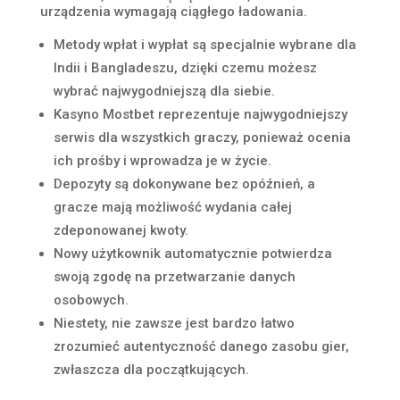
urządzenia wymagają ciągłego ładowania.
Metody wpłat i wypłat są specjalnie wybrane dla
Indii i Bangladeszu, dzięki czemu możesz
wybrać najwygodniejszą dla siebie.
Kasyno Mostbet reprezentuje najwygodniejszy
serwis dla wszystkich graczy, ponieważ ocenia
ich prośby i wprowadza je w życie.
Depozyty są dokonywane bez opóźnień, a
gracze mają możliwość wydania całej
zdeponowanej kwoty.
Nowy użytkownik automatycznie potwierdza
swoją zgodę na przetwarzanie danych
osobowych.
Niestety, nie zawsze jest bardzo łatwo
zrozumieć autentyczność danego zasobu gier,
zwłaszcza dla początkujących.