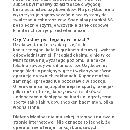
sukces był możliwy dzięki trosce o wygodę i
bezpieczeństwo użytkowników. Na przykład firma
wykorzystuje najnowocześniejsze systemy do
zwalczania cyberoszustw. Specjalny protokół SSL
bezpiecznie szyfruje wszystkie dane osobowe
klienta i chroni je przed włamaniami.
Czy Mostbet jest legalny w Indiach?
Użytkownik może szybko przejść do
konkurencyjnej kolejki gry komputerowej i wybrać
odpowiedni turniej. Przegląd obejmuje nie tylko
Mistrzostwa najwyższego poziomu, ale także
lokalne zawody wśród amatorów. Użytkownicy
mogą śledzić postępy w grze i wykonywać różne
operacje na swoich zakładach. Kupony można
zamknąć, sprzedać lub pozostawić w spokoju.
Oferowane są najpopularniejsze sporty, takie jak
piłka nożna, hokej, koszykówka i siatkówka.
Jednocześnie dostępne są bardziej egzotyczne
sporty, takie jak rugby, snooker, badminton, piłka
wodna i inne.
Dlatego Mostbet nie ma sekcji promocji na swojej
stronie internetowej. Nie oznacza to jednak, że
operator nie oferuje funkcji bonusowych.