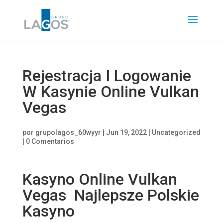
Rejestracja I Logowanie
W Kasynie Online Vulkan
Vegas
por
grupolagos_60wyyr
|
Jun 19, 2022
|
Uncategorized
|
0 Comentarios
Kasyno Online Vulkan
Vegas ️ Najlepsze Polskie
Kasyno