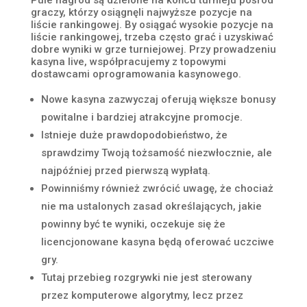
Pule nagród są dzielone na końcu turnieju pośród
graczy, którzy osiągnęli najwyższe pozycje na
liście rankingowej. By osiągać wysokie pozycje na
liście rankingowej, trzeba często grać i uzyskiwać
dobre wyniki w grze turniejowej. Przy prowadzeniu
kasyna live, współpracujemy z topowymi
dostawcami oprogramowania kasynowego.
Nowe kasyna zazwyczaj oferują większe bonusy
powitalne i bardziej atrakcyjne promocje.
Istnieje duże prawdopodobieństwo, że
sprawdzimy Twoją tożsamość niezwłocznie, ale
najpóźniej przed pierwszą wypłatą.
Powinniśmy również zwrócić uwagę, że chociaż
nie ma ustalonych zasad określających, jakie
powinny być te wyniki, oczekuje się że
licencjonowane kasyna będą oferować uczciwe
gry.
Tutaj przebieg rozgrywki nie jest sterowany
przez komputerowe algorytmy, lecz przez