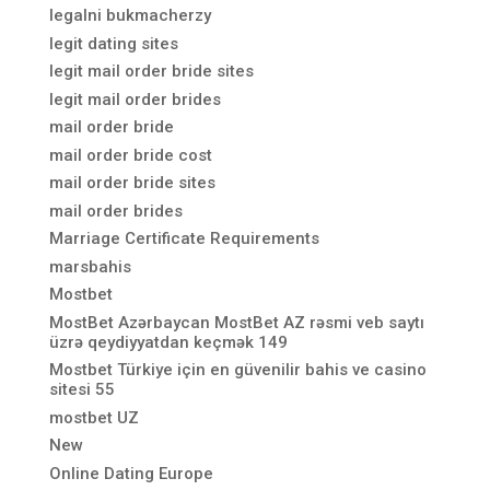
legalni bukmacherzy
legit dating sites
legit mail order bride sites
legit mail order brides
mail order bride
mail order bride cost
mail order bride sites
mail order brides
Marriage Certificate Requirements
marsbahis
Mostbet
MostBet Azərbaycan MostBet AZ rəsmi veb saytı
üzrə qeydiyyatdan keçmək 149
Mostbet Türkiye için en güvenilir bahis ve casino
sitesi 55
mostbet UZ
New
Online Dating Europe