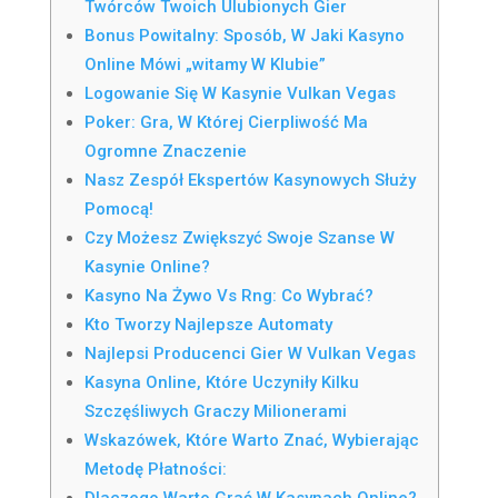
Twórców Twoich Ulubionych Gier
Bonus Powitalny: Sposób, W Jaki Kasyno
Online Mówi „witamy W Klubie”
Logowanie Się W Kasynie Vulkan Vegas
Poker: Gra, W Której Cierpliwość Ma
Ogromne Znaczenie
Nasz Zespół Ekspertów Kasynowych Służy
Pomocą!
Czy Możesz Zwiększyć Swoje Szanse W
Kasynie Online?
Kasyno Na Żywo Vs Rng: Co Wybrać?
Kto Tworzy Najlepsze Automaty
Najlepsi Producenci Gier W Vulkan Vegas
Kasyna Online, Które Uczyniły Kilku
Szczęśliwych Graczy Milionerami
Wskazówek, Które Warto Znać, Wybierając
Metodę Płatności: