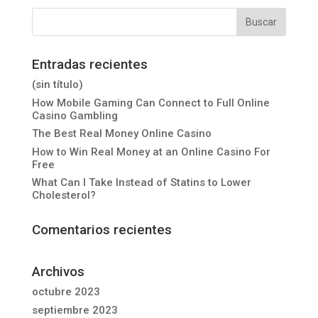
Entradas recientes
(sin título)
How Mobile Gaming Can Connect to Full Online
Casino Gambling
The Best Real Money Online Casino
How to Win Real Money at an Online Casino For
Free
What Can I Take Instead of Statins to Lower
Cholesterol?
Comentarios recientes
Archivos
octubre 2023
septiembre 2023