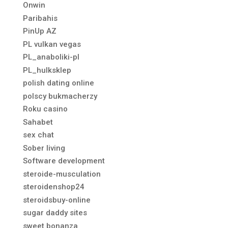
Onwin
Paribahis
PinUp AZ
PL vulkan vegas
PL_anaboliki-pl
PL_hulksklep
polish dating online
polscy bukmacherzy
Roku casino
Sahabet
sex chat
Sober living
Software development
steroide-musculation
steroidenshop24
steroidsbuy-online
sugar daddy sites
sweet bonanza