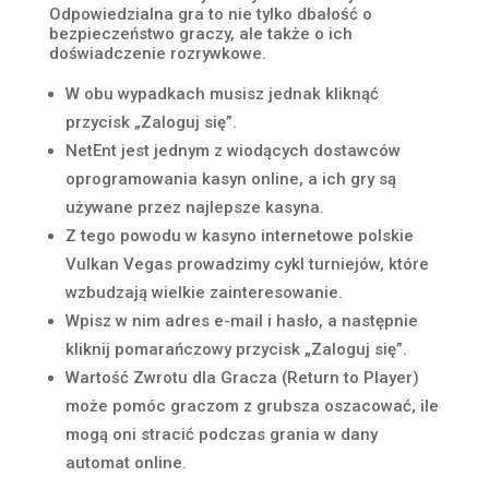
Odpowiedzialna gra to nie tylko dbałość o
bezpieczeństwo graczy, ale także o ich
doświadczenie rozrywkowe.
W obu wypadkach musisz jednak kliknąć
przycisk „Zaloguj się”.
NetEnt jest jednym z wiodących dostawców
oprogramowania kasyn online, a ich gry są
używane przez najlepsze kasyna.
Z tego powodu w kasyno internetowe polskie
Vulkan Vegas prowadzimy cykl turniejów, które
wzbudzają wielkie zainteresowanie.
Wpisz w nim adres e-mail i hasło, a następnie
kliknij pomarańczowy przycisk „Zaloguj się”.
Wartość Zwrotu dla Gracza (Return to Player)
może pomóc graczom z grubsza oszacować, ile
mogą oni stracić podczas grania w dany
automat online.