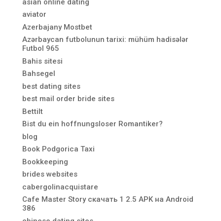
asian online dating
aviator
Azerbajany Mostbet
Azərbaycan futbolunun tarixi: mühüm hadisələr
Futbol 965
Bahis sitesi
Bahsegel
best dating sites
best mail order bride sites
Bettilt
Bist du ein hoffnungsloser Romantiker?
blog
Book Podgorica Taxi
Bookkeeping
brides websites
cabergolinacquistare
Cafe Master Story скачать 1 2.5 APK на Android
386
chinese dating sites