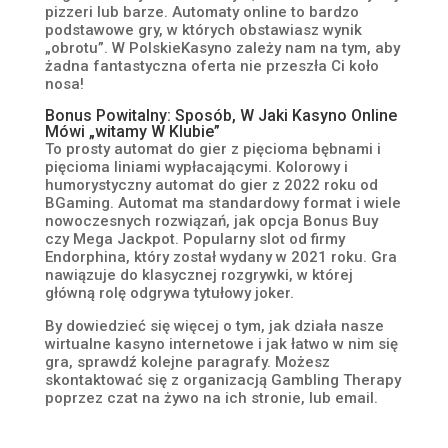
pizzeri lub barze. Automaty online to bardzo
podstawowe gry, w których obstawiasz wynik
„obrotu”. W PolskieKasyno zależy nam na tym, aby
żadna fantastyczna oferta nie przeszła Ci koło
nosa!
Bonus Powitalny: Sposób, W Jaki Kasyno Online
Mówi „witamy W Klubie”
To prosty automat do gier z pięcioma bębnami i
pięcioma liniami wypłacającymi. Kolorowy i
humorystyczny automat do gier z 2022 roku od
BGaming. Automat ma standardowy format i wiele
nowoczesnych rozwiązań, jak opcja Bonus Buy
czy Mega Jackpot. Popularny slot od firmy
Endorphina, który został wydany w 2021 roku. Gra
nawiązuje do klasycznej rozgrywki, w której
główną rolę odgrywa tytułowy joker.
By dowiedzieć się więcej o tym, jak działa nasze
wirtualne kasyno internetowe i jak łatwo w nim się
gra, sprawdź kolejne paragrafy. Możesz
skontaktować się z organizacją Gambling Therapy
poprzez czat na żywo na ich stronie, lub email.