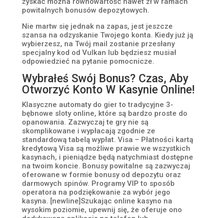
zyskać można równowartość nawet zł w ramach
powitalnych bonusów depozytowych.
Nie martw się jednak na zapas, jest jeszcze
szansa na odzyskanie Twojego konta. Kiedy już ją
wybierzesz, na Twój mail zostanie przesłany
specjalny kod od Vulkan lub będziesz musiał
odpowiedzieć na pytanie pomocnicze.
Wybrałeś Swój Bonus? Czas, Aby
Otworzyć Konto W Kasynie Online!
Klasyczne automaty do gier to tradycyjne 3-
bębnowe sloty online, które są bardzo proste do
opanowania. Zazwyczaj te gry nie są
skomplikowane i wypłacają zgodnie ze
standardową tabelą wypłat. Visa – Płatności kartą
kredytową Visa są możliwe prawie we wszystkich
kasynach, i pieniądze będą natychmiast dostępne
na twoim koncie. Bonusy powitalne są zazwyczaj
oferowane w formie bonusy od depozytu oraz
darmowych spinów. Programy VIP to sposób
operatora na podziękowanie za wybór jego
kasyna. [newline]Szukając online kasyno na
wysokim poziomie, upewnij się, że oferuje ono