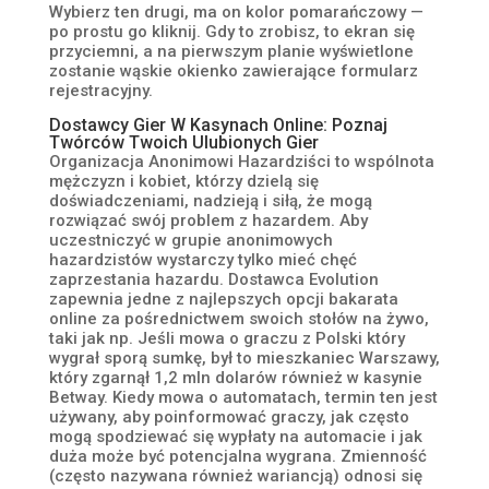
Wybierz ten drugi, ma on kolor pomarańczowy —
po prostu go kliknij. Gdy to zrobisz, to ekran się
przyciemni, a na pierwszym planie wyświetlone
zostanie wąskie okienko zawierające formularz
rejestracyjny.
Dostawcy Gier W Kasynach Online: Poznaj
Twórców Twoich Ulubionych Gier
Organizacja Anonimowi Hazardziści to wspólnota
mężczyzn i kobiet, którzy dzielą się
doświadczeniami, nadzieją i siłą, że mogą
rozwiązać swój problem z hazardem. Aby
uczestniczyć w grupie anonimowych
hazardzistów wystarczy tylko mieć chęć
zaprzestania hazardu. Dostawca Evolution
zapewnia jedne z najlepszych opcji bakarata
online za pośrednictwem swoich stołów na żywo,
taki jak np. Jeśli mowa o graczu z Polski który
wygrał sporą sumkę, był to mieszkaniec Warszawy,
który zgarnął 1,2 mln dolarów również w kasynie
Betway. Kiedy mowa o automatach, termin ten jest
używany, aby poinformować graczy, jak często
mogą spodziewać się wypłaty na automacie i jak
duża może być potencjalna wygrana. Zmienność
(często nazywana również wariancją) odnosi się