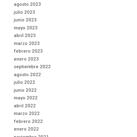
agosto 2023
julio 2023
junio 2023
mayo 2023
abril 2023
marzo 2023
febrero 2023
enero 2023
septiembre 2022
agosto 2022
julio 2022
junio 2022
mayo 2022
abril 2022
marzo 2022
febrero 2022
enero 2022
noviembre 2021