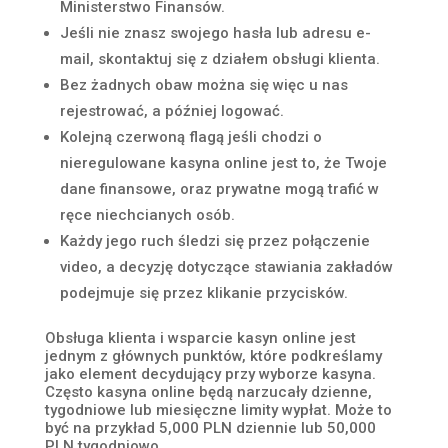
Ministerstwo Finansów.
Jeśli nie znasz swojego hasła lub adresu e-
mail, skontaktuj się z działem obsługi klienta.
Bez żadnych obaw można się więc u nas
rejestrować, a później logować.
Kolejną czerwoną flagą jeśli chodzi o
nieregulowane kasyna online jest to, że Twoje
dane finansowe, oraz prywatne mogą trafić w
ręce niechcianych osób.
Każdy jego ruch śledzi się przez połączenie
video, a decyzję dotyczące stawiania zakładów
podejmuje się przez klikanie przycisków.
Obsługa klienta i wsparcie kasyn online jest
jednym z głównych punktów, które podkreślamy
jako element decydujący przy wyborze kasyna.
Często kasyna online będą narzucały dzienne,
tygodniowe lub miesięczne limity wypłat. Może to
być na przykład 5,000 PLN dziennie lub 50,000
PLN tygodniowo.