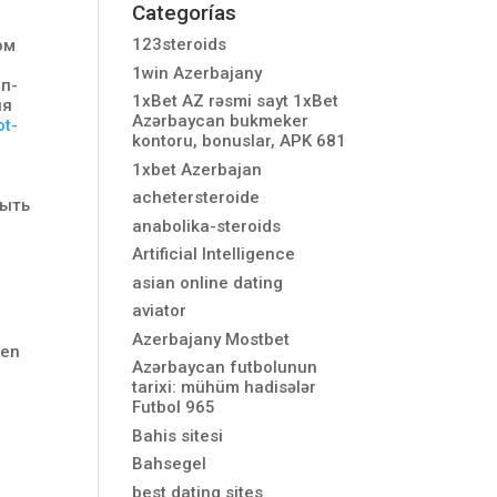
Categorías
123steroids
ом
1win Azerbajany
п-
1xBet AZ rəsmi sayt 1xBet
ля
Azərbaycan bukmeker
ot-
kontoru, bonuslar, APK 681
1xbet Azerbajan
achetersteroide
быть
anabolika-steroids
Artificial Intelligence
asian online dating
aviator
Azerbajany Mostbet
ken
Azərbaycan futbolunun
tarixi: mühüm hadisələr
Futbol 965
Bahis sitesi
Bahsegel
best dating sites