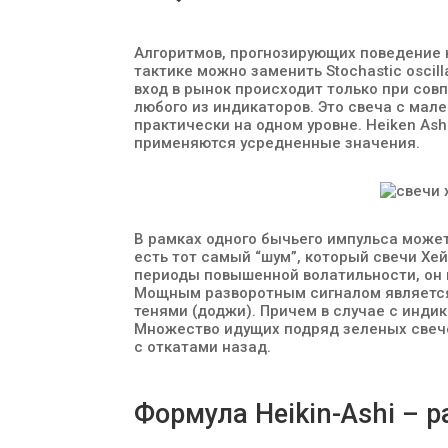
Алгоритмов, прогнозирующих поведение к
тактике можно заменить Stochastic oscil
вход в рынок происходит только при сов
любого из индикаторов. Это свеча с мал
практически на одном уровне. Heiken Ash
применяются усредненные значения.
В рамках одного бычьего импульса может
есть тот самый “шум”, который свечи Хе
периоды повышенной волатильности, он 
Мощным разворотным сигналом является
тенями (доджи). Причем в случае с индик
Множество идущих подряд зеленых свече
с откатами назад.
Формула Heikin-Ashi – р