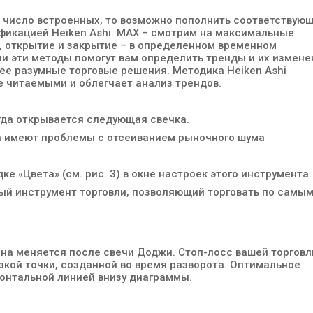
в число встроенных, то возможно пополнить соответствую
фикацией Heiken Ashi. MAX – смотрим на максимальные
, открытие и закрытие – в определенном временном
и эти методы помогут вам определить тренды и их измене
ее разумные торговые решения. Методика Heiken Ashi
е читаемыми и облегчает анализ трендов.
гда открывается следующая свечка.
а имеют проблемы с отсеиванием рыночного шума ―
ке «Цвета» (см. рис. 3) в окне настроек этого инструмента.
ный инструмент торговли, позволяющий торговать по самы
цена меняется после свечи Доджи. Стоп-лосс вашей торговл
кой точки, созданной во время разворота. Оптимальное
зонтальной линией внизу диаграммы.