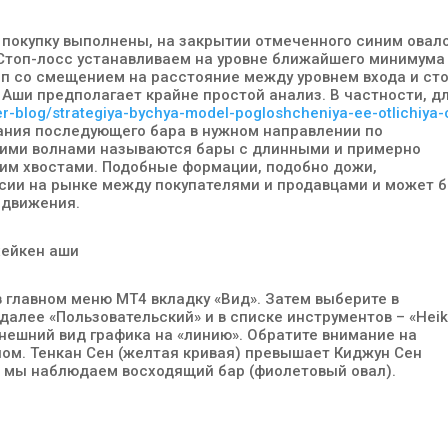
на покупку выполнены, на закрытии отмеченного синим овал
 Стоп-лосс устанавливаем на уровне ближайшего минимума
оп со смещением на расстояние между уровнем входа и сто
 Аши предполагает крайне простой анализ. В частности, д
der-blog/strategiya-bychya-model-pogloshcheniya-ee-otlichiya-
ния последующего бара в нужном направлении по
окими волнами называются бары с длинными и примерно
им хвостами. Подобные формации, подобно дожи,
сии на рынке между покупателями и продавцами и может 
 движения.
в главном меню MT4 вкладку «Вид». Затем выберите в
алее «Пользовательский» и в списке инструментов – «Hei
внешний вид графика на «линию». Обратите внимание на
лом. Тенкан Сен (желтая кривая) превышает Киджун Сен
ов мы наблюдаем восходящий бар (фиолетовый овал).