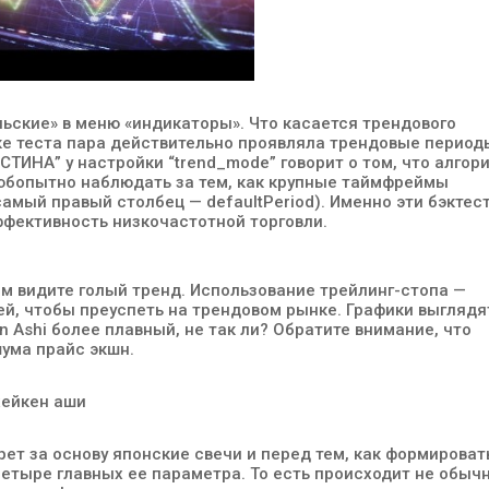
ьские» в меню «индикаторы». Что касается трендового
тке теста пара действительно проявляла трендовые период
СТИНА” у настройки “trend_mode” говорит о том, что алгор
Любопытно наблюдать за тем, как крупные таймфреймы
амый правый столбец — defaultPeriod). Именно эти бэктес
ффективность низкочастотной торговли.
ом видите голый тренд. Использование трейлинг-стопа —
ей, чтобы преуспеть на трендовом рынке. Графики выглядя
 Ashi более плавный, не так ли? Обратите внимание, что
шума прайс экшн.
рет за основу японские свечи и перед тем, как формироват
четыре главных ее параметра. То есть происходит не обыч