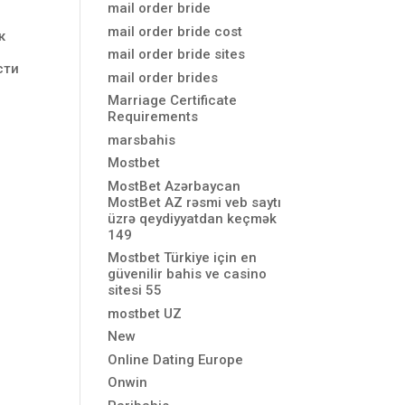
mail order bride
mail order bride cost
к
mail order bride sites
сти
mail order brides
Marriage Certificate
Requirements
marsbahis
Mostbet
MostBet Azərbaycan
MostBet AZ rəsmi veb saytı
üzrə qeydiyyatdan keçmək
149
Mostbet Türkiye için en
güvenilir bahis ve casino
sitesi 55
mostbet UZ
New
Online Dating Europe
Onwin