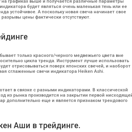
у на графиках выше и получается различные параметры
индикатора будет являться очень маленькая тень или ее
енда устойчивое. А поскольку новая свеча начинает свое
и разрывы цены фактически отсутствуют.
ейдинге
 бывает только красного/черного медвежьего цвета вне
осительно цикла тренда. Инструмент лучше использовать
 будет отрисовываться поверх японских свечей, и наоборот
ая сглаженные свечи индикатора Heiken Ashi.
отает в связке с разными индикаторами. В классической
ход из рынка производится на закрытии первой нисходяще
бар дополнительно еще и является признаком трендового
кен Аши в трейдинге.