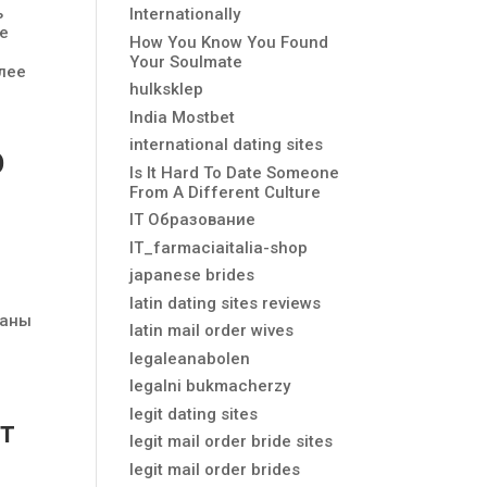
ь
Internationally
ие
How You Know You Found
е
Your Soulmate
лее
hulksklep
India Mostbet
international dating sites
D
Is It Hard To Date Someone
From A Different Culture
IT Образование
IT_farmaciaitalia-shop
japanese brides
latin dating sites reviews
таны
latin mail order wives
legaleanabolen
legalni bukmacherzy
legit dating sites
ст
legit mail order bride sites
legit mail order brides