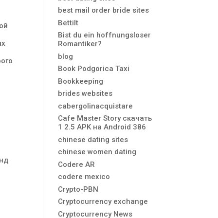
best mail order bride sites
Bettilt
той
Bist du ein hoffnungsloser
ях
Romantiker?
blog
рого
Book Podgorica Taxi
Bookkeeping
brides websites
cabergolinacquistare
и
Cafe Master Story скачать
1 2.5 APK на Android 386
.
chinese dating sites
chinese women dating
енд
Codere AR
codere mexico
Crypto-PBN
Cryptocurrency exchange
Cryptocurrency News