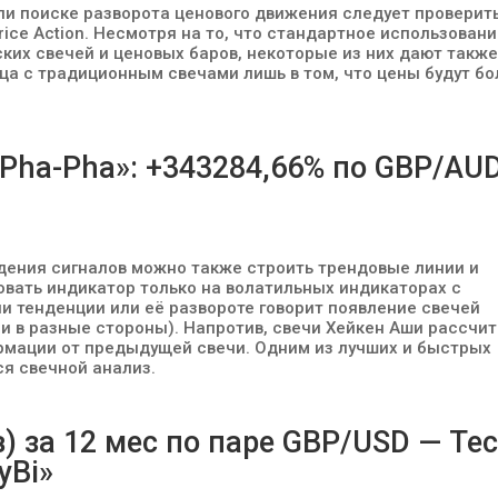
ли поиске разворота ценового движения следует проверит
ice Action. Несмотря на то, что стандартное использован
ких свечей и ценовых баров, некоторые из них дают такж
ца с традиционным свечами лишь в том, что цены будут бо
«Pha-Pha»: +343284,66% по GBP/AU
ждения сигналов можно также строить трендовые линии и
овать индикатор только на волатильных индикаторах с
 тенденции или её развороте говорит появление свечей
и в разные стороны). Напротив, свечи Хейкен Аши рассчи
рмации от предыдущей свечи. Одним из лучших и быстрых
ся свечной анализ.
) за 12 мес по паре GBP/USD — Те
yBi»