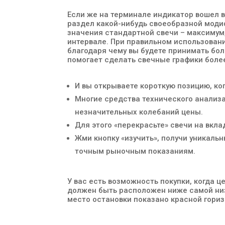
Если же на терминале индикатор вошел 
раздел какой-нибудь своеобразной моди
значения стандартной свечи – максимум
интервале. При правильном использовани
благодаря чему вы будете принимать бол
помогает сделать свечные графики боле
И вы открываете короткую позицию, ко
Многие средства технического анализ
незначительных колебаний цены.
Для этого «перекрасьте» свечи на вклад
Жми кнопку «изучить», получи уникаль
точным рыночным показаниям.
У вас есть возможность покупки, когда 
должен быть расположен ниже самой низ
место остановки показано красной гори