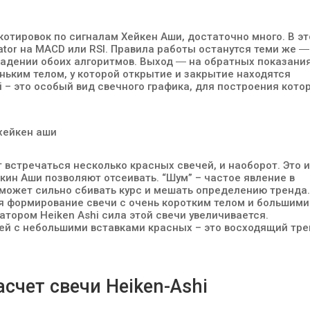
отировок по сигналам Хейкен Аши, достаточно много. В э
lator на MACD или RSI. Правила работы останутся теми же ―
падении обоих алгоритмов. Выход ― на обратных показани
еньким телом, у которой открытие и закрытие находятся
i – это особый вид свечного графика, для построения кото
 встречаться несколько красных свечей, и наоборот. Это 
йкин Аши позволяют отсеивать. “Шум” – частое явление в
может сильно сбивать курс и мешать определению тренда
 формирование свечи с очень коротким телом и большими
атором Heiken Ashi сила этой свечи увеличивается.
й с небольшими вставками красных – это восходящий тр
асчет свечи Heiken-Ashi