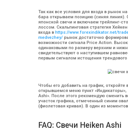
Так как все условия для входа в рынок 
бара открываем позицию (синяя линия).
японской свечи и включаем трейлинг-ст
лоссом. Скальпинговая стратегия Хейкен
входа в
https://www.forexindikator.net/tra
medvezhey/
рынок достаточно формирова
возможности сигнала Price Action. Выс
одинаковыми по размеру верхним и нижн
свидетельствуют о наступившем равнове
первым сигналом истощения трендового
Чтобы его добавить на график, откройте 
открывшемся меню пункт «Индикаторы», д
Ashi». После этого рекомендую сменить 
участок графика, отмеченный синим ова
(фиолетовая кривая). В один из момент
FAQ: Свечи Heiken Ashi