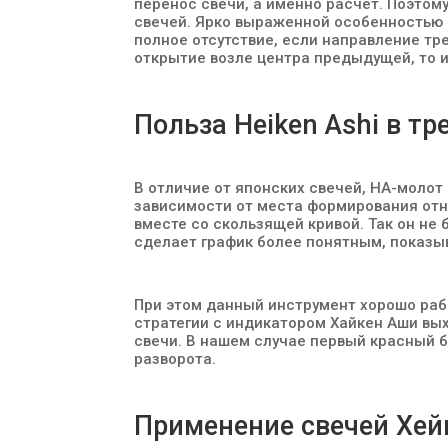
перенос свечи, а именно расчет. Поэтом
свечей. Ярко выраженной особенностью 
полное отсутствие, если направление тр
открытие возле центра предыдущей, то 
Польза Heiken Ashi в тр
В отличие от японских свечей, HA-молот
зависимости от места формирования отн
вместе со скользящей кривой. Так он не
сделает график более понятным, показыв
При этом данный инструмент хорошо раб
стратегии с индикатором Хайкен Аши вы
свечи. В нашем случае первый красный 
разворота.
Применение свечей Хей