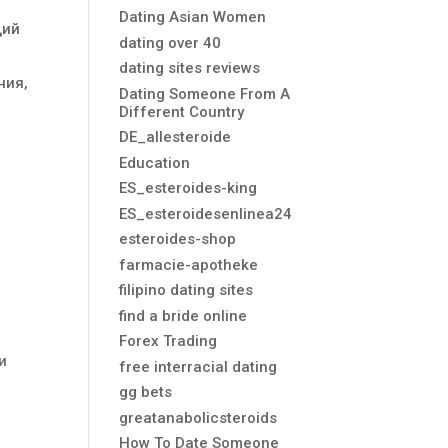
Dating Asian Women
щий
dating over 40
dating sites reviews
ния,
Dating Someone From A
Different Country
DE_allesteroide
Education
ES_esteroides-king
ES_esteroidesenlinea24
esteroides-shop
farmacie-apotheke
м
filipino dating sites
find a bride online
Forex Trading
и
free interracial dating
gg bets
greatanabolicsteroids
How To Date Someone