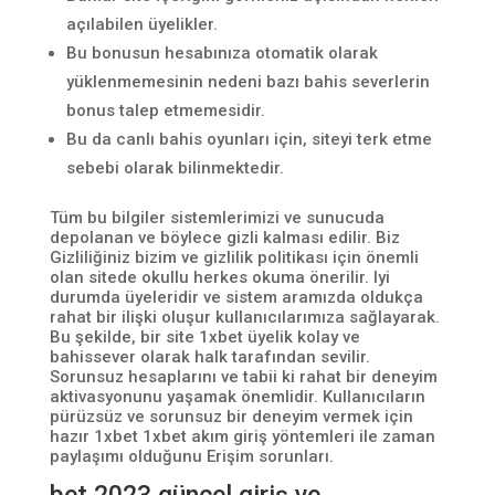
açılabilen üyelikler.
Bu bonusun hesabınıza otomatik olarak
yüklenmemesinin nedeni bazı bahis severlerin
bonus talep etmemesidir.
Bu da canlı bahis oyunları için, siteyi terk etme
sebebi olarak bilinmektedir.
Tüm bu bilgiler sistemlerimizi ve sunucuda
depolanan ve böylece gizli kalması edilir. Biz
Gizliliğiniz bizim ve gizlilik politikası için önemli
olan sitede okullu herkes okuma önerilir. Iyi
durumda üyeleridir ve sistem aramızda oldukça
rahat bir ilişki oluşur kullanıcılarımıza sağlayarak.
Bu şekilde, bir site 1xbet üyelik kolay ve
bahissever olarak halk tarafından sevilir.
Sorunsuz hesaplarını ve tabii ki rahat bir deneyim
aktivasyonunu yaşamak önemlidir. Kullanıcıların
pürüzsüz ve sorunsuz bir deneyim vermek için
hazır 1xbet 1xbet akım giriş yöntemleri ile zaman
paylaşımı olduğunu Erişim sorunları.