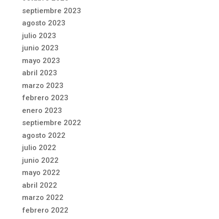
septiembre 2023
agosto 2023
julio 2023
junio 2023
mayo 2023
abril 2023
marzo 2023
febrero 2023
enero 2023
septiembre 2022
agosto 2022
julio 2022
junio 2022
mayo 2022
abril 2022
marzo 2022
febrero 2022