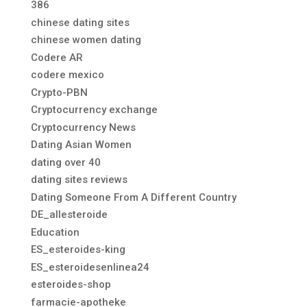
386
chinese dating sites
chinese women dating
Codere AR
codere mexico
Crypto-PBN
Cryptocurrency exchange
Cryptocurrency News
Dating Asian Women
dating over 40
dating sites reviews
Dating Someone From A Different Country
DE_allesteroide
Education
ES_esteroides-king
ES_esteroidesenlinea24
esteroides-shop
farmacie-apotheke