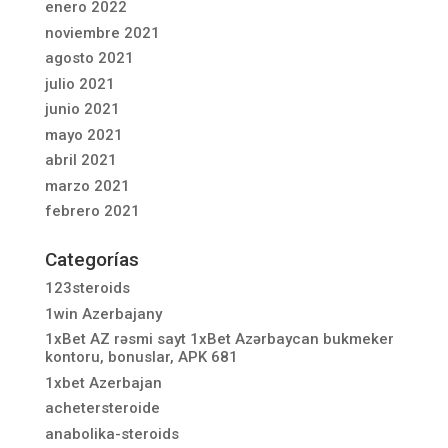
enero 2022
noviembre 2021
agosto 2021
julio 2021
junio 2021
mayo 2021
abril 2021
marzo 2021
febrero 2021
Categorías
123steroids
1win Azerbajany
1xBet AZ rəsmi sayt 1xBet Azərbaycan bukmeker
kontoru, bonuslar, APK 681
1xbet Azerbajan
achetersteroide
anabolika-steroids