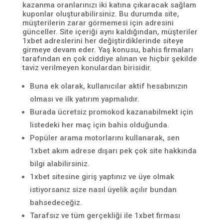
kazanma oranlarınızı iki katına çıkaracak sağlam
kuponlar oluşturabilirsiniz. Bu durumda site,
müşterilerin zarar görmemesi için adresini
günceller. Site içeriği aynı kaldığından, müşteriler
1xbet adreslerini her değiştirdiklerinde siteye
girmeye devam eder. Yaş konusu, bahis firmaları
tarafından en çok ciddiye alınan ve hiçbir şekilde
taviz verilmeyen konulardan birisidir.
Buna ek olarak, kullanıcılar aktif hesabınızın
olması ve ilk yatırım yapmalıdır.
Burada ücretsiz promokod kazanabilmekt için
listedeki her maç için bahis olduğunda.
Popüler arama motorlarını kullanarak, sen
1xbet akım adrese dışarı pek çok site hakkında
bilgi alabilirsiniz.
1xbet sitesine giriş yaptınız ve üye olmak
istiyorsanız size nasıl üyelik açılır bundan
bahsedeceğiz.
Tarafsız ve tüm gerçekliği ile 1xbet firması