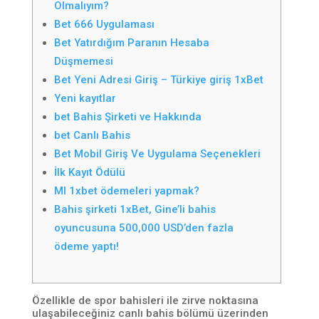
Olmalıyım?
Bet 666 Uygulaması
Bet Yatırdığım Paranın Hesaba
Düşmemesi
Bet Yeni Adresi Giriş – Türkiye giriş 1xBet
Yeni kayıtlar
bet Bahis Şirketi ve Hakkında
bet Canlı Bahis
Bet Mobil Giriş Ve Uygulama Seçenekleri
İlk Kayıt Ödülü
MI 1xbet ödemeleri yapmak?
Bahis şirketi 1xBet, Gine’li bahis
oyuncusuna 500,000 USD’den fazla
ödeme yaptı!
Özellikle de spor bahisleri ile zirve noktasına
ulaşabileceğiniz canlı bahis bölümü üzerinden