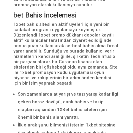
promosyon olarak kullanıcıya sunulur.
bet Bahis İncelemesi
1xbet bahis sitesi en aktif üyeleri için yeni bir
sadakat programı uygulamaya koymuştur.
Düzenlendi 1xbet promo dükkanı depolar kayıtlı
aktif kullanıcılar tarafından ziyaret edildiğinde
bonus puan kullanılarak serbest bahis alma fırsatı
yararlanabilir. Sunduğu ve burada kullanıcı verir
hizmetlerin kendi aralığı ile, şirketin Techinfusio
bir parçası olarak bir Curacao lisansı olan
sitelerden biri gözbebeği oldu aynı zamanda. Site
ile 1xbet promosyon kodu uygulaması oyun
piyasası ve rakiplerinin bir adım önden kendisi
için bir isim yapmak başardı.
Son zamanlarda at yarışı ve tazı yarışı kadar ilgi
çeken horoz dövüşü, canlı bahis ve takip
maçları açısından 1XBet bahis siteleri için
önemli bir bahis alanı yarattı.
İlk olarak şunu bilmenizi isterim 1xbet sitesine
üye olmak sadece 1 dakikanızı almaktadır.