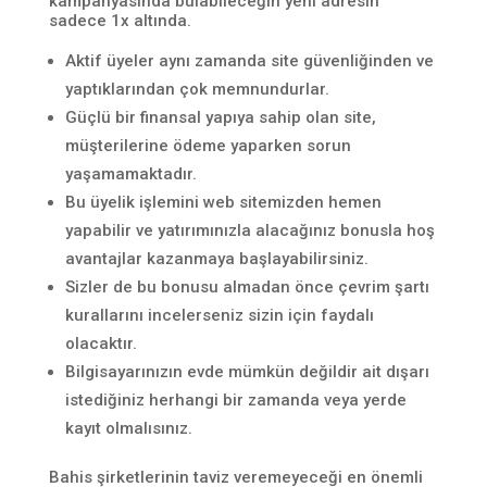
kampanyasında bulabileceğin yeni adresin
sadece 1x altında.
Aktif üyeler aynı zamanda site güvenliğinden ve
yaptıklarından çok memnundurlar.
Güçlü bir finansal yapıya sahip olan site,
müşterilerine ödeme yaparken sorun
yaşamamaktadır.
Bu üyelik işlemini web sitemizden hemen
yapabilir ve yatırımınızla alacağınız bonusla hoş
avantajlar kazanmaya başlayabilirsiniz.
Sizler de bu bonusu almadan önce çevrim şartı
kurallarını incelerseniz sizin için faydalı
olacaktır.
Bilgisayarınızın evde mümkün değildir ait dışarı
istediğiniz herhangi bir zamanda veya yerde
kayıt olmalısınız.
Bahis şirketlerinin taviz veremeyeceği en önemli