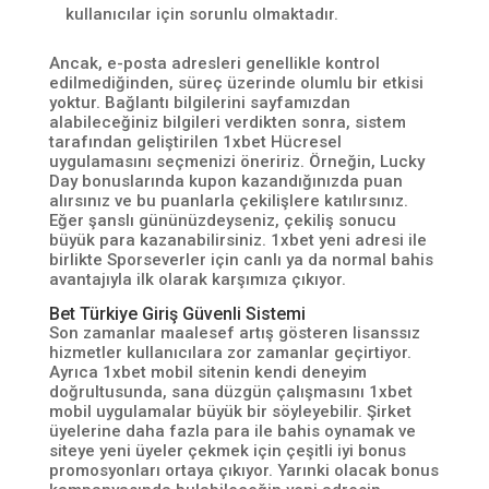
kullanıcılar için sorunlu olmaktadır.
Ancak, e-posta adresleri genellikle kontrol
edilmediğinden, süreç üzerinde olumlu bir etkisi
yoktur. Bağlantı bilgilerini sayfamızdan
alabileceğiniz bilgileri verdikten sonra, sistem
tarafından geliştirilen 1xbet Hücresel
uygulamasını seçmenizi öneririz. Örneğin, Lucky
Day bonuslarında kupon kazandığınızda puan
alırsınız ve bu puanlarla çekilişlere katılırsınız.
Eğer şanslı gününüzdeyseniz, çekiliş sonucu
büyük para kazanabilirsiniz. 1xbet yeni adresi ile
birlikte Sporseverler için canlı ya da normal bahis
avantajıyla ilk olarak karşımıza çıkıyor.
Bet Türkiye Giriş Güvenli Sistemi
Son zamanlar maalesef artış gösteren lisanssız
hizmetler kullanıcılara zor zamanlar geçirtiyor.
Ayrıca 1xbet mobil sitenin kendi deneyim
doğrultusunda, sana düzgün çalışmasını 1xbet
mobil uygulamalar büyük bir söyleyebilir. Şirket
üyelerine daha fazla para ile bahis oynamak ve
siteye yeni üyeler çekmek için çeşitli iyi bonus
promosyonları ortaya çıkıyor. Yarınki olacak bonus