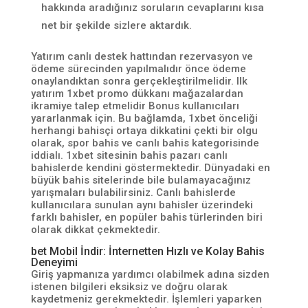
hakkında aradığınız soruların cevaplarını kısa
net bir şekilde sizlere aktardık.
Yatırım canlı destek hattından rezervasyon ve
ödeme sürecinden yapılmalıdır önce ödeme
onaylandıktan sonra gerçekleştirilmelidir. Ilk
yatırım 1xbet promo dükkanı mağazalardan
ikramiye talep etmelidir Bonus kullanıcıları
yararlanmak için. Bu bağlamda, 1xbet önceliği
herhangi bahisçi ortaya dikkatini çekti bir olgu
olarak, spor bahis ve canlı bahis kategorisinde
iddialı. 1xbet sitesinin bahis pazarı canlı
bahislerde kendini göstermektedir. Dünyadaki en
büyük bahis sitelerinde bile bulamayacağınız
yarışmaları bulabilirsiniz. Canlı bahislerde
kullanıcılara sunulan aynı bahisler üzerindeki
farklı bahisler, en popüler bahis türlerinden biri
olarak dikkat çekmektedir.
bet Mobil İndir: İnternetten Hızlı ve Kolay Bahis
Deneyimi
Giriş yapmanıza yardımcı olabilmek adına sizden
istenen bilgileri eksiksiz ve doğru olarak
kaydetmeniz gerekmektedir. İşlemleri yaparken