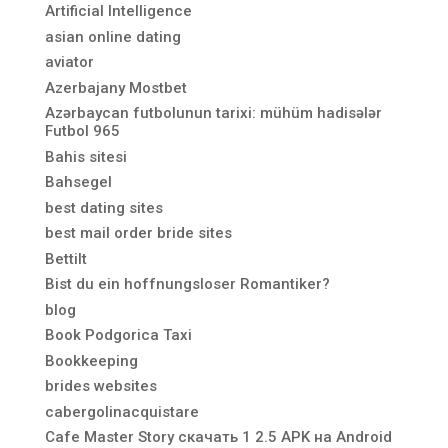
Artificial Intelligence
asian online dating
aviator
Azerbajany Mostbet
Azərbaycan futbolunun tarixi: mühüm hadisələr
Futbol 965
Bahis sitesi
Bahsegel
best dating sites
best mail order bride sites
Bettilt
Bist du ein hoffnungsloser Romantiker?
blog
Book Podgorica Taxi
Bookkeeping
brides websites
cabergolinacquistare
Cafe Master Story скачать 1 2.5 APK на Android