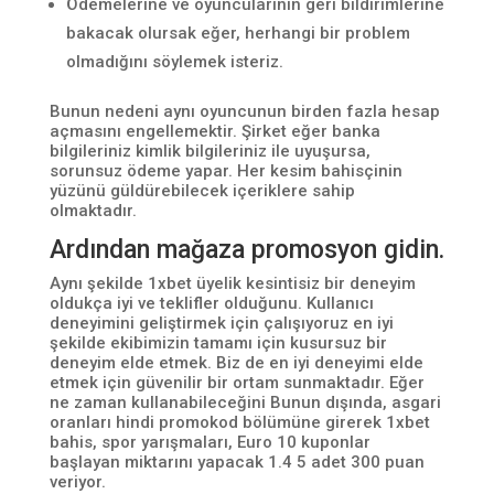
Ödemelerine ve oyuncularının geri bildirimlerine
bakacak olursak eğer, herhangi bir problem
olmadığını söylemek isteriz.
Bunun nedeni aynı oyuncunun birden fazla hesap
açmasını engellemektir. Şirket eğer banka
bilgileriniz kimlik bilgileriniz ile uyuşursa,
sorunsuz ödeme yapar. Her kesim bahisçinin
yüzünü güldürebilecek içeriklere sahip
olmaktadır.
Ardından mağaza promosyon gidin.
Aynı şekilde 1xbet üyelik kesintisiz bir deneyim
oldukça iyi ve teklifler olduğunu. Kullanıcı
deneyimini geliştirmek için çalışıyoruz en iyi
şekilde ekibimizin tamamı için kusursuz bir
deneyim elde etmek. Biz de en iyi deneyimi elde
etmek için güvenilir bir ortam sunmaktadır. Eğer
ne zaman kullanabileceğini Bunun dışında, asgari
oranları hindi promokod bölümüne girerek 1xbet
bahis, spor yarışmaları, Euro 10 kuponlar
başlayan miktarını yapacak 1.4 5 adet 300 puan
veriyor.