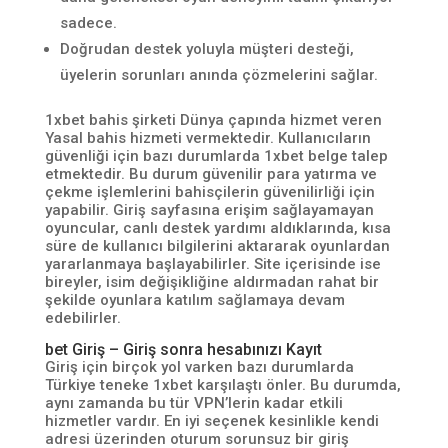
sadece.
Doğrudan destek yoluyla müşteri desteği,
üyelerin sorunları anında çözmelerini sağlar.
1xbet bahis şirketi Dünya çapında hizmet veren
Yasal bahis hizmeti vermektedir. Kullanıcıların
güvenliği için bazı durumlarda 1xbet belge talep
etmektedir. Bu durum güvenilir para yatırma ve
çekme işlemlerini bahisçilerin güvenilirliği için
yapabilir. Giriş sayfasına erişim sağlayamayan
oyuncular, canlı destek yardımı aldıklarında, kısa
süre de kullanıcı bilgilerini aktararak oyunlardan
yararlanmaya başlayabilirler. Site içerisinde ise
bireyler, isim değişikliğine aldırmadan rahat bir
şekilde oyunlara katılım sağlamaya devam
edebilirler.
bet Giriş – Giriş sonra hesabınızı Kayıt
Giriş için birçok yol varken bazı durumlarda
Türkiye teneke 1xbet karşılaştı önler. Bu durumda,
aynı zamanda bu tür VPN’lerin kadar etkili
hizmetler vardır. En iyi seçenek kesinlikle kendi
adresi üzerinden oturum sorunsuz bir giriş