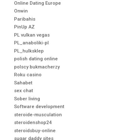
Online Dating Europe
Onwin
Paribahis
PinUp AZ
PL vulkan vegas
PL_anaboliki-pl
PL_hulksklep
polish dating online
polscy bukmacherzy
Roku casino
Sahabet
sex chat
Sober living
Software development
steroide-musculation
steroidenshop24
steroidsbuy-online
sugar daddy sites