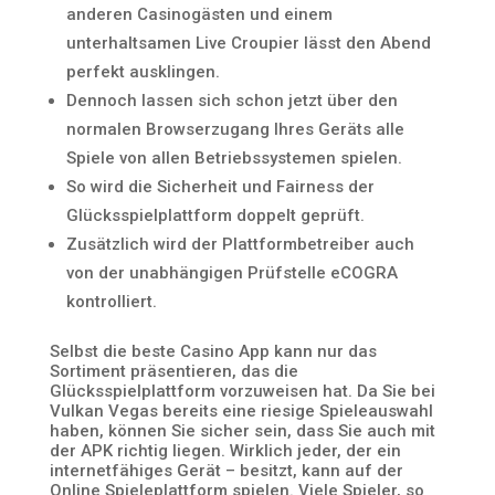
anderen Casinogästen und einem
unterhaltsamen Live Croupier lässt den Abend
perfekt ausklingen.
Dennoch lassen sich schon jetzt über den
normalen Browserzugang Ihres Geräts alle
Spiele von allen Betriebssystemen spielen.
So wird die Sicherheit und Fairness der
Glücksspielplattform doppelt geprüft.
Zusätzlich wird der Plattformbetreiber auch
von der unabhängigen Prüfstelle eCOGRA
kontrolliert.
Selbst die beste Casino App kann nur das
Sortiment präsentieren, das die
Glücksspielplattform vorzuweisen hat. Da Sie bei
Vulkan Vegas bereits eine riesige Spieleauswahl
haben, können Sie sicher sein, dass Sie auch mit
der APK richtig liegen. Wirklich jeder, der ein
internetfähiges Gerät – besitzt, kann auf der
Online Spieleplattform spielen. Viele Spieler, so