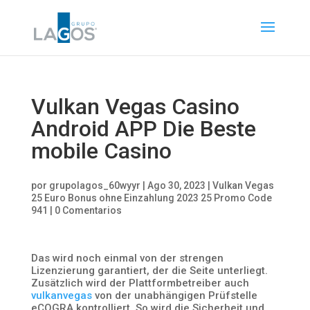
Vulkan Vegas Casino
Android APP Die Beste
mobile Casino
por
grupolagos_60wyyr
|
Ago 30, 2023
|
Vulkan Vegas
25 Euro Bonus ohne Einzahlung 2023 25 Promo Code
941
|
0 Comentarios
Das wird noch einmal von der strengen
Lizenzierung garantiert, der die Seite unterliegt.
Zusätzlich wird der Plattformbetreiber auch
vulkanvegas
von der unabhängigen Prüfstelle
eCOGRA kontrolliert. So wird die Sicherheit und