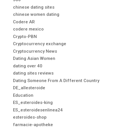
chinese dating sites
chinese women dating
Codere AR
codere mexico
Crypto-PBN
Cryptocurrency exchange
Cryptocurrency News
Dating Asian Women
dating over 40
dating sites reviews
Dating Someone From A Different Country
DE_allesteroide
Education
ES_esteroides-king
ES_esteroidesenlinea24
esteroides-shop
farmacie-apotheke