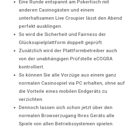
Eine Runde entspannt am Pokertisch mit
anderen Casinogästen und einem
unterhaltsamen Live Croupier lässt den Abend
perfekt ausklingen.
So wird die Sicherheit und Fairness der
Glücksspielplattform doppelt geprüft.
Zusätzlich wird der Plattformbetreiber auch
von der unabhängigen Prüfstelle eCOGRA
kontrolliert.
So können Sie alle Vorzüge aus einem ganz
normalen Casinospiel via PC erhalten, ohne auf
die Vorteile eines mobilen Endgeräts zu
verzichten.
Dennoch lassen sich schon jetzt über den
normalen Browserzugang Ihres Geräts alle
Spiele von allen Betriebssystemen spielen.