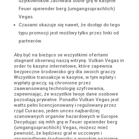
użytkowników zachwala sobie grę w kasynie
Feuer speiender berg (umgangssprachlich)
Vegas.
Czasami okazuje się nawet, że dostęp do tego
typu promocji jest możliwy tylko przez linki od
partnerów.
Aby być na bieżąco se wszystkimi ofertami
stagnant obserwuj naszą witrynę. Vulkan Vegas in
order to kasyno internetowe, które zapewnia
bezpieczne środowisko gry dla swoich graczy.
Wszystkie transakcje w kasynie, w tym wpłaty i
wypłaty graczy, są chronione przez
zaawansowaną technologię szyfrowania,
zapewniając, że wszystkie twoje dane osobowe
pozostają prywatne. Ponadto Vulkan Vegas jest
watts pełni licencjonowany i regulowany przez
rząd Curacao, jeden unces najbardziej
szanowanych organów hazardowych w Europie.
Decydując się mhh grę w Feuer speiender berg
(umgangssprachlich) Vegas, możesz mieć
pewność, że będziesz grał w uczciwym i
sprawiedliwym środowisku o wysokim poziomie