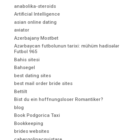
anabolika-steroids
Artificial Intelligence
asian online dating
aviator
Azerbajany Mostbet
Azərbaycan futbolunun tarixi: mühüm hadisələr
Futbol 965
Bahis sitesi
Bahsegel
best dating sites
best mail order bride sites
Bettilt
Bist du ein hoffnungsloser Romantiker?
blog
Book Podgorica Taxi
Bookkeeping
brides websites
cabergolinacquistare