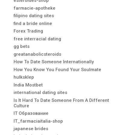
esteroides-shop
farmacie-apotheke
filipino dating sites
find a bride online
Forex Trading
free interracial dating
gg bets
greatanabolicsteroids
How To Date Someone Internationally
How You Know You Found Your Soulmate
hulksklep
India Mostbet
international dating sites
Is It Hard To Date Someone From A Different
Culture
IT Образование
IT_farmaciaitalia-shop
japanese brides