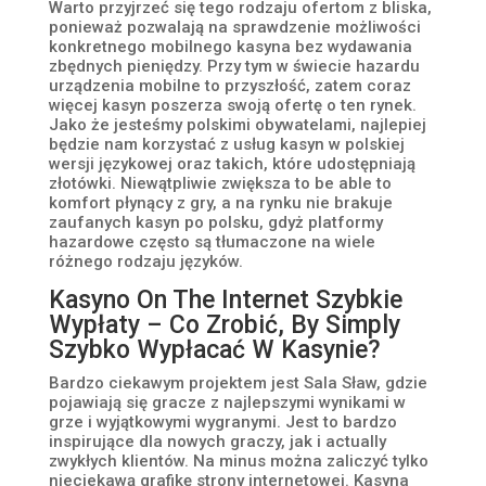
Warto przyjrzeć się tego rodzaju ofertom z bliska,
ponieważ pozwalają na sprawdzenie możliwości
konkretnego mobilnego kasyna bez wydawania
zbędnych pieniędzy. Przy tym w świecie hazardu
urządzenia mobilne to przyszłość, zatem coraz
więcej kasyn poszerza swoją ofertę o ten rynek.
Jako że jesteśmy polskimi obywatelami, najlepiej
będzie nam korzystać z usług kasyn w polskiej
wersji językowej oraz takich, które udostępniają
złotówki. Niewątpliwie zwiększa to be able to
komfort płynący z gry, a na rynku nie brakuje
zaufanych kasyn po polsku, gdyż platformy
hazardowe często są tłumaczone na wiele
różnego rodzaju języków.
Kasyno On The Internet Szybkie
Wypłaty – Co Zrobić, By Simply
Szybko Wypłacać W Kasynie?
Bardzo ciekawym projektem jest Sala Sław, gdzie
pojawiają się gracze z najlepszymi wynikami w
grze i wyjątkowymi wygranymi. Jest to bardzo
inspirujące dla nowych graczy, jak i actually
zwykłych klientów. Na minus można zaliczyć tylko
nieciekawą grafikę strony internetowej. Kasyna