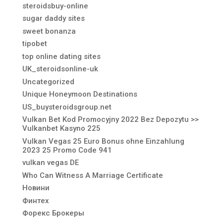
steroidsbuy-online
sugar daddy sites
sweet bonanza
tipobet
top online dating sites
UK_steroidsonline-uk
Uncategorized
Unique Honeymoon Destinations
US_buysteroidsgroup.net
Vulkan Bet Kod Promocyjny 2022 Bez Depozytu >>
Vulkanbet Kasyno 225
Vulkan Vegas 25 Euro Bonus ohne Einzahlung
2023 25 Promo Code 941
vulkan vegas DE
Who Can Witness A Marriage Certificate
Новини
Финтех
Форекс Брокеры