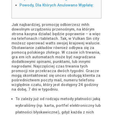
Powody, Dla Których Anulowano Wypłatę:
Jak najbardziej, promocję odbierzesz mhh
dowolnym urządzeniu przenośnym, na którym
strona kasyna działać będzie poprawnie – a więc
na telefonach i tabletach. Tak, w Vulkan Sin city
możesz operować watts swojej krajowej walucie.
Obstawianie zakładów również odbywa się za
pomocą polskiego złotego. W czasie ich trwania,
gra em ich automatach może być nagradzana
dodatkowymi spinami, punktami, lub innymi
nagrodami. Najczęściej czas trwania tych
promocji nie przekracza dwóch tygodni. Gracze
mogą skontaktować się unces obsługą klienta za
pośrednictwem poczty mail, numeru telefonu
względnie czatu, który jest dostępny 24 godziny
na dobę, 7 dni w tygodniu.
To zależy już od rodzaju metody płatności jaką
wybraliśmy (np. karta, portfel elektroniczny lub
płatności błyskawiczne), gdyż każda z nich