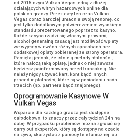
od 2015 czyni Vulkan Vegas jedną z dłużej
działających witryn hazardowych online dla
polskich graczy. Przez cały ten czas Vulkan
Vegas coraz bardziej umacnia swoją renomę, co
jest tylko dodatkowym potwierdzeniem wysokiego
standardu prezentowanego poprzez to kasyno.
Każde kasyno rządzi się własnymi prawami,
alcohol generalną zasadą jest możliwość wpłaty
we wypłaty w dwóch różnych sposobach bez
dodatkowej opłaty pobieranej ze strony operatora.
Pamiętaj jednak, że istnieją metody płatności,
które nałożą taką opłatę, jednak o niej zawsze
będziesz poinformowany przed transakcją. Nie
należy nigdy używać kart, kont bądź innych
procedur płatności, które są w posiadaniu osób
trzecich (np. partnera bądź znajomego).
Oprogramowanie Kasynowe W
Vulkan Vegas
Wsparcie dla każdego gracza jest dostępne
całodobowo, to znaczy przez cały tydzień 24h na
dobę. W przypadku problemów można zgłosić się
carry out ekspertów, który są dostępny na czacie
na żywo, skorzystać z pomocy telefonicznej lub