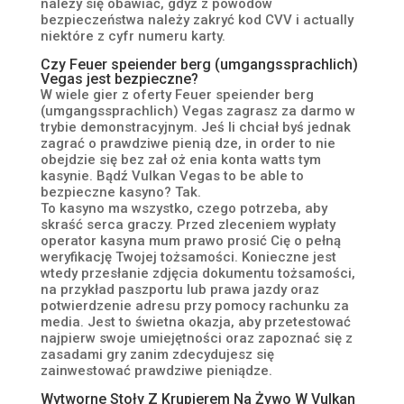
należy się obawiać, gdyż z powodów
bezpieczeństwa należy zakryć kod CVV i actually
niektóre z cyfr numeru karty.
Czy Feuer speiender berg (umgangssprachlich)
Vegas jest bezpieczne?
W wiele gier z oferty Feuer speiender berg
(umgangssprachlich) Vegas zagrasz za darmo w
trybie demonstracyjnym. Jeś li chciał byś jednak
zagrać o prawdziwe pienią dze, in order to nie
obejdzie się bez zał oż enia konta watts tym
kasynie. Bądź Vulkan Vegas to be able to
bezpieczne kasyno? Tak.
To kasyno ma wszystko, czego potrzeba, aby
skraść serca graczy. Przed zleceniem wypłaty
operator kasyna mum prawo prosić Cię o pełną
weryfikację Twojej tożsamości. Konieczne jest
wtedy przesłanie zdjęcia dokumentu tożsamości,
na przykład paszportu lub prawa jazdy oraz
potwierdzenie adresu przy pomocy rachunku za
media. Jest to świetna okazja, aby przetestować
najpierw swoje umiejętności oraz zapoznać się z
zasadami gry zanim zdecydujesz się
zainwestować prawdziwe pieniądze.
Wytworne Stoły Z Krupierem Na Żywo W Vulkan